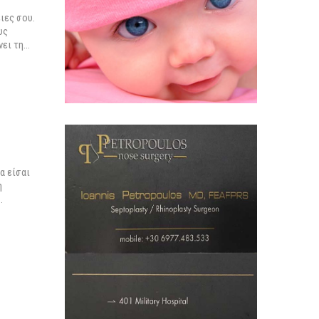
ιες σου.
υς
ει τη
…
α είσαι
η
…