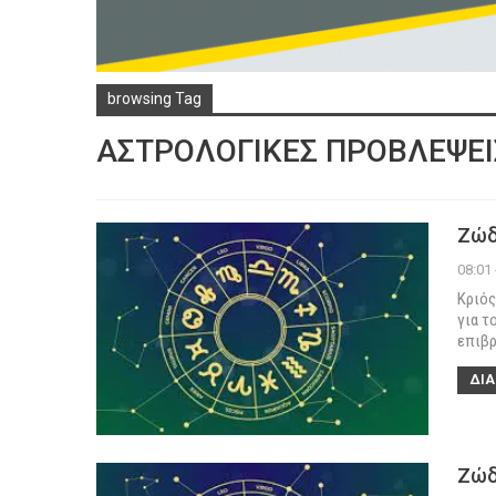
browsing Tag
ΑΣΤΡΟΛΟΓΙΚΕΣ ΠΡΟΒΛΕΨΕΙ
Ζώδ
08:01
Κριός
για τ
επιβρ
ΔΙΑ
Ζώδ