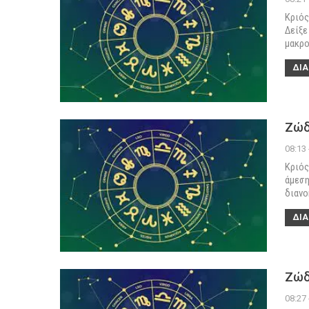
Κριός
Δείξε
μακρο
ΔΙΑ
Ζώδ
08:13
Κριός
άμεση
διανο
ΔΙΑ
Ζώδ
08:27