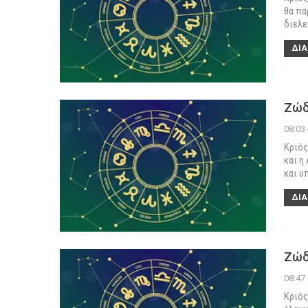
θα πα
διελε
ΔΙΑ
Ζώδ
08:03
Κριός
και η
και υ
ΔΙΑ
Ζώδ
08:47
Κριός