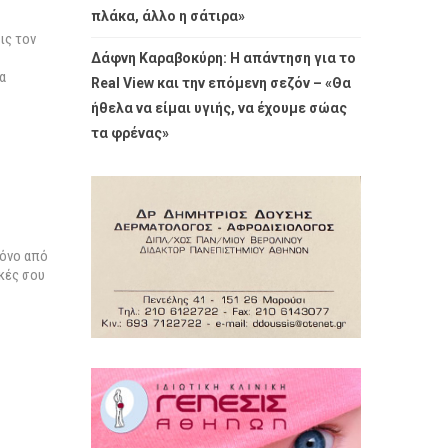
πλάκα, άλλο η σάτιρα»
ις τον
Δάφνη Καραβοκύρη: Η απάντηση για το
α
Real View και την επόμενη σεζόν – «Θα
ήθελα να είμαι υγιής, να έχουμε σώας
τα φρένας»
ρόνο από
ικές σου