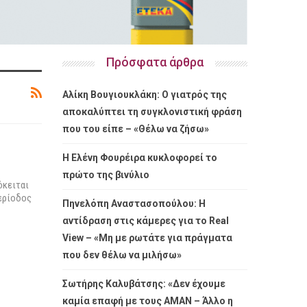
Πρόσφατα άρθρα
Αλίκη Βουγιουκλάκη: Ο γιατρός της
αποκαλύπτει τη συγκλονιστική φράση
που του είπε – «Θέλω να ζήσω»
Η Ελένη Φουρέιρα κυκλοφορεί το
πρώτο της βινύλιο
όκειται
περίοδος
Πηνελόπη Αναστασοπούλου: Η
αντίδραση στις κάμερες για το Real
View – «Μη με ρωτάτε για πράγματα
που δεν θέλω να μιλήσω»
Σωτήρης Καλυβάτσης: «Δεν έχουμε
καμία επαφή με τους ΑΜΑΝ – Άλλο η