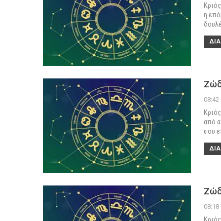
Κριός
η επό
δουλέ
ΔΙΑ
Ζώδ
08:42
Κριός
από α
σου ε
ΔΙΑ
Ζώδ
08:18
Κριός