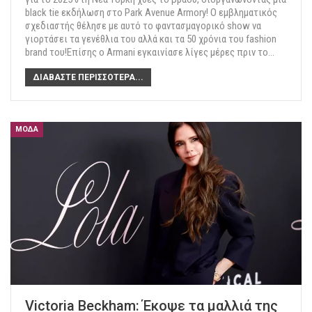
black tie εκδήλωση στο Park Avenue Armory! O εμβληματικός
σχεδιαστής θέλησε με αυτό το φαντασμαγορικό show να
γιορτάσει τα γενέθλια του αλλά και τα 50 χρόνια του fashion
brand του!Επίσης ο Αrmani εγκαινίασε λίγες μέρες πριν το
…
ΔΙΑΒΆΣΤΕ ΠΕΡΙΣΣΌΤΕΡΑ...
ΜΌΔΑ
Victoria Beckham: Έκοψε τα μαλλιά της