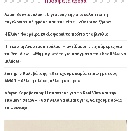
Πρόσφατα άρθρα
Αλίκη Βουγιουκλάκη: Ο γιατρός της αποκαλύπτει τη
συγκλονιστική φράση που του είπε – «Θέλω να ζήσω»
Η Ελένη Φουρέιρα κυκλοφορεί το πρώτο της βινύλιο
Πηνελόπη Αναστασοπούλου: Η αντίδραση στις κάμερες για
το Real View – «Μη με ρωτάτε για πράγματα που δεν θέλω να
μιλήσω»
Σωτήρης Καλυβάτσης: «Δεν έχουμε καμία επαφή με τους
ΑΜΑΝ – Άλλο η πλάκα, άλλο η σάτιρα»
Δάφνη Καραβοκύρη: Η απάντηση για το Real View και την
επόμενη σεζόν – «Θα ήθελα να είμαι υγιής, να έχουμε σώας
τα φρένας»