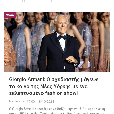
ΜΌΔΑ
Giorgio Armani: Ο σχεδιαστής μάγεψε
το κοινό της Νέας Υόρκης με ένα
εκλεπτυσμένο fashion show!
Mariliak
17:00 - 18/10/2024
Ο Giorgio Armani αποφάσισε να δείξει την ανοιξιάτικη συλλογή
για το 2025 στη Νέα Υόρκη χθες το βράδυ, διοργανώνοντας μια