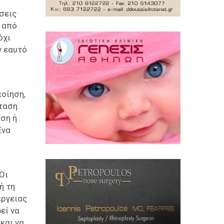
σεις
ω από
όχι
ν εαυτό
ποίηση,
ταση.
υση ή
Ένα
Οι
ή τη
έργειας
εί να
και να