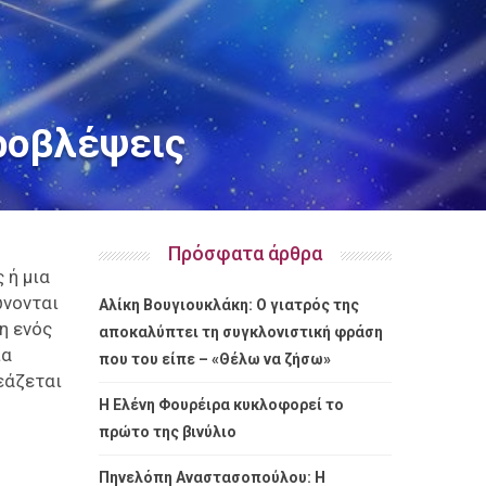
ροβλέψεις
Πρόσφατα άρθρα
 ή μια
ώνονται
Αλίκη Βουγιουκλάκη: Ο γιατρός της
η ενός
αποκαλύπτει τη συγκλονιστική φράση
ια
που του είπε – «Θέλω να ζήσω»
εάζεται
Η Ελένη Φουρέιρα κυκλοφορεί το
πρώτο της βινύλιο
Πηνελόπη Αναστασοπούλου: Η