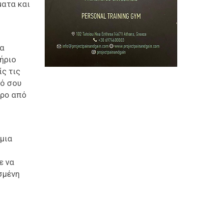
ματα και
να
ήριο
ς τις
τό σου
ερο από
μια
ε να
σμένη