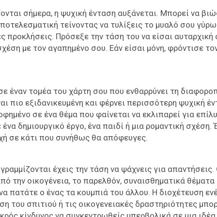
ονται σήμερα, η ψυχική ένταση αυξάνεται. Μπορεί να βιώ
αποτελεσματική τείνοντας να τυλίξεις το μυαλό σου γύρ
ς προκλήσεις. Πρόσεξε την τάση του να είσαι αυταρχική 
χέση με τον αγαπημένο σου. Εάν είσαι μόνη, φρόντισε το
σε έναν τομέα του χάρτη σου που ενθαρρύνει τη διαφορο
αι πιο εξιδανικευμένη και φέρνει περισσότερη ψυχική έν
φημένο σε ένα θέμα που φαίνεται να εκλιπαρεί για επίλ
ένα δημιουργικό έργο, ένα παιδί ή μια ρομαντική σχέση. 
χή σε κάτι που συνήθως θα απόφευγες.
γραμμίζονται έχεις την τάση να ψάχνεις για απαντήσεις. 
ό την οικογένεια, το παρελθόν, συναισθηματικά θέματα 
 να πατάτε ο ένας τα κουμπιά του άλλου. Η διοχέτευση εν
ση του σπιτιού ή τις οικογενειακές δραστηριότητες μπορ
ικρός κίνδυνος να συγκεντρωθείς υπερβολικά σε μια ιδέα 