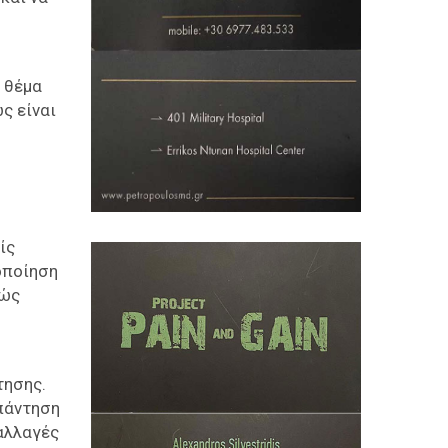
 θέμα
ς είναι
ίς
οποίηση
ρώς
τησης.
απάντηση
 αλλαγές