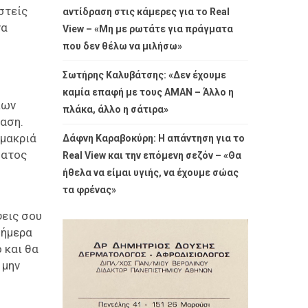
στείς
αντίδραση στις κάμερες για το Real
να
View – «Μη με ρωτάτε για πράγματα
που δεν θέλω να μιλήσω»
Σωτήρης Καλυβάτσης: «Δεν έχουμε
καμία επαφή με τους ΑΜΑΝ – Άλλο η
ίων
πλάκα, άλλο η σάτιρα»
αση.
 μακριά
Δάφνη Καραβοκύρη: Η απάντηση για το
ματος
Real View και την επόμενη σεζόν – «Θα
ήθελα να είμαι υγιής, να έχουμε σώας
τα φρένας»
ψεις σου
σήμερα
 και θα
 μην