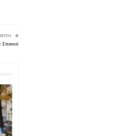
ΊΕΥΣΗ
τ Σπανού