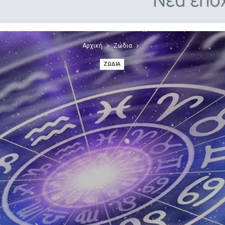
Αρχική
Ζώδια
ΖΏΔΙΑ