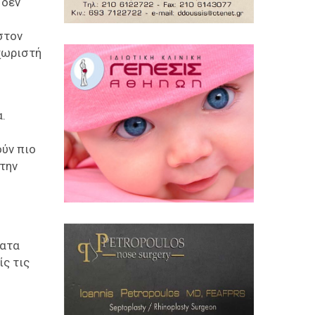
 δεν
στον
χωριστή
.
ούν πιο
την
ματα
ίς τις