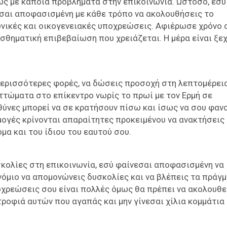
σως με κάποια προβλήματα στην επικοινωνία. Ωστόσο, εσύ
είσαι αποφασισμένη με κάθε τρόπο να ακολουθήσεις το
νικές και οικογενειακές υποχρεώσεις. Αφιέρωσε χρόνο 
σθηματική επιβεβαίωση που χρειάζεται. Η μέρα είναι ξε
περισσότερες φορές, να δώσεις προσοχή στη λεπτομέρεια
ττώματα στο επίκεντρο νωρίς το πρωί με τον Ερμή σε
υθύνες μπορεί να σε κρατήσουν πίσω και ίσως να σου φαν
ογές κρίνονται απαραίτητες προκειμένου να ανακτήσεις 
α και του ίδιου του εαυτού σου.
υσκολίες στη επικοινωνία, εσύ φαίνεσαι αποφασισμένη να
νόμιο να απομονώνεις δυσκολίες και να βλέπεις τα πράγ
οχρεώσεις σου είναι πολλές όμως θα πρέπει να ακολουθε
τροφιά αυτών που αγαπάς και μην γίνεσαι χίλια κομμάτια