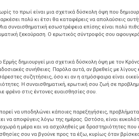
ωρίς το πρωί είναι μια σχετικά δύσκολη όψη που δημιουρ
αρκέσει πολύ κι έτσι θα καταφέρεις να απολαύσεις αυτή
 Μια συναισθηματική εσωστρέφεια επίσης είναι πολύ πιθα
ευματική ξεκούραση. Ο ερωτικός σύντροφός σου αφουγκρ
ο Ερμής δημιουργεί μια σχετικά δύσκολη όψη με τον Κρόνο
αδοσιακές συνήθειες. Παρόλα αυτά, αν βρεθείς με λίγους 
άρεστες συζητήσεις, όσο κι αν η ατμόσφαιρα είναι οικεί
ιότητες. Η συναισθηματική, ερωτική σου ζωή σε προβλημ
λε φρένο στις έντονες ευαισθησίες σου.
μπορεί να υποδηλώνει κάποιες παρεξηγήσεις, προβλήματα
ει να αποφύγεις λόγω της ημέρας. Ωστόσο, είναι ευκολό
οχωρά η μέρα και να ασχοληθείς με δραστηριότητες που 
σθησίες σου να βγούνε προς τα έξω, κυρίως όταν βρίσκε