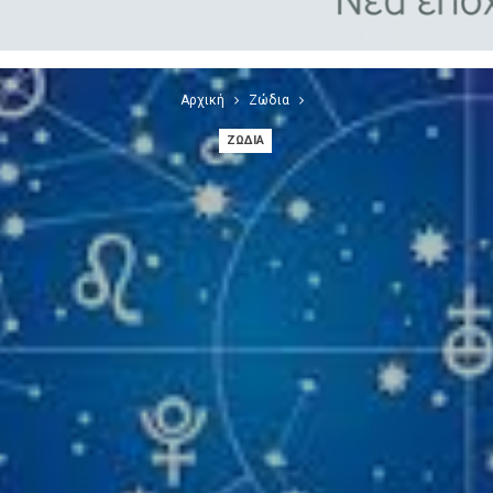
Αρχική
Ζώδια
ΖΏΔΙΑ