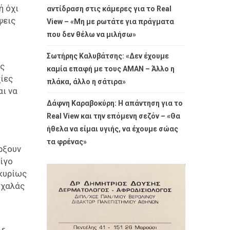
ή όχι
αντίδραση στις κάμερες για το Real
ψεις
View – «Μη με ρωτάτε για πράγματα
που δεν θέλω να μιλήσω»
Σωτήρης Καλυβάτσης: «Δεν έχουμε
ες
καμία επαφή με τους ΑΜΑΝ – Άλλο η
χίες
πλάκα, άλλο η σάτιρα»
αι να
Δάφνη Καραβοκύρη: Η απάντηση για το
Real View και την επόμενη σεζόν – «Θα
ήθελα να είμαι υγιής, να έχουμε σώας
τα φρένας»
ρξουν
ίγο
 κυρίως
 χαλάς