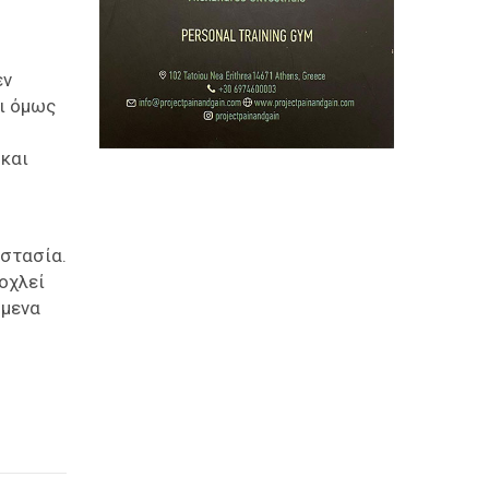
εν
αι όμως
 και
αστασία.
νοχλεί
όμενα