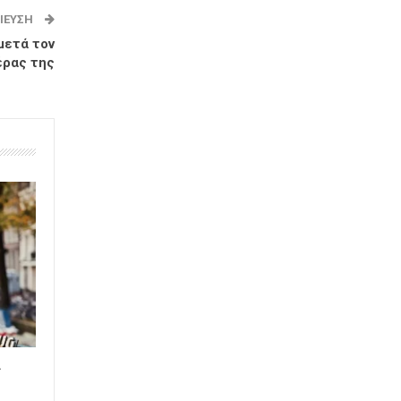
ΊΕΥΣΗ
μετά τον
έρας της
α