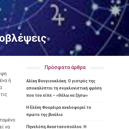
ροβλέψεις
Πρόσφατα άρθρα
όψη
ένα ή
Αλίκη Βουγιουκλάκη: Ο γιατρός της
α
αποκαλύπτει τη συγκλονιστική φράση
τις
που του είπε – «Θέλω να ζήσω»
Η Ελένη Φουρέιρα κυκλοφορεί το
πρώτο της βινύλιο
εταμένο
εί να
Πηνελόπη Αναστασοπούλου: Η