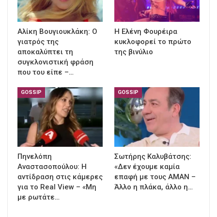
Αλίκη Βουγιουκλάκη: Ο
Η Ελένη Φουρέιρα
γιατρός της
κυκλοφορεί το πρώτο
αποκαλύπτει τη
της βινύλιο
συγκλονιστική φράση
που του είπε –…
GOSSIP
GOSSIP
Πηνελόπη
Σωτήρης Καλυβάτσης:
Αναστασοπούλου: Η
«Δεν έχουμε καμία
αντίδραση στις κάμερες
επαφή με τους ΑΜΑΝ –
για το Real View – «Μη
Άλλο η πλάκα, άλλο η…
με ρωτάτε…