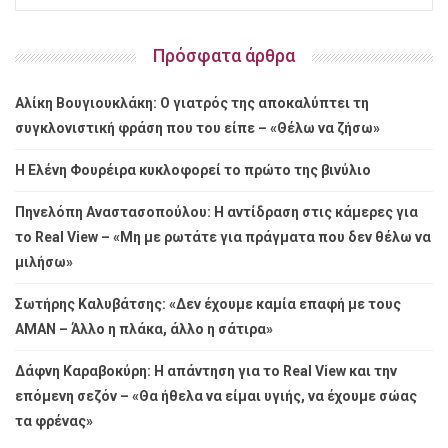
Πρόσφατα άρθρα
Αλίκη Βουγιουκλάκη: Ο γιατρός της αποκαλύπτει τη
συγκλονιστική φράση που του είπε – «Θέλω να ζήσω»
Η Ελένη Φουρέιρα κυκλοφορεί το πρώτο της βινύλιο
Πηνελόπη Αναστασοπούλου: Η αντίδραση στις κάμερες για
το Real View – «Μη με ρωτάτε για πράγματα που δεν θέλω να
μιλήσω»
Σωτήρης Καλυβάτσης: «Δεν έχουμε καμία επαφή με τους
ΑΜΑΝ – Άλλο η πλάκα, άλλο η σάτιρα»
Δάφνη Καραβοκύρη: Η απάντηση για το Real View και την
επόμενη σεζόν – «Θα ήθελα να είμαι υγιής, να έχουμε σώας
τα φρένας»