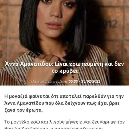
Άννα Αμανατίδου: Είναι ερωτευμένη και δεν
το κρύβει
Τελευταία Ενημέρωση
00:33 - 25/02/2022
Η μοναξιά φαίνεται ότι αποτελεί παρελθόν για την
Άννα Αμανατίδου που όλα δείχνουν πως έχει βρει
ξανά τον έρωτα.
Το μοντέλο εδώ και λίγους μήνες είναι ζευγαρι με τον
Βασίλη Χατζηδίμπα, ο οποίος εργάζεται ως