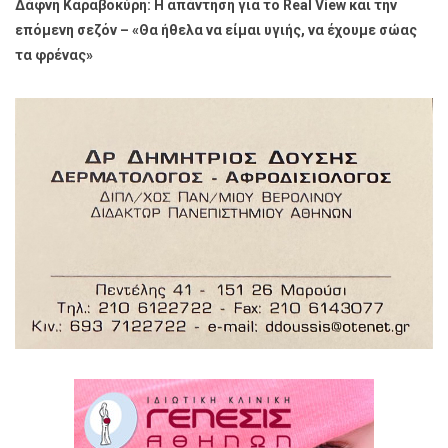
Δάφνη Καραβοκύρη: Η απάντηση για το Real View και την
επόμενη σεζόν – «Θα ήθελα να είμαι υγιής, να έχουμε σώας
τα φρένας»