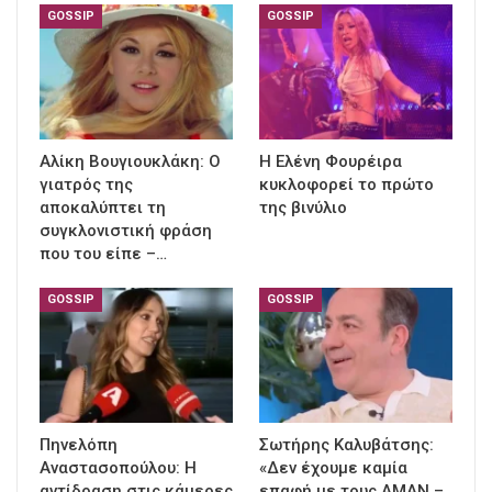
GOSSIP
GOSSIP
Αλίκη Βουγιουκλάκη: Ο
Η Ελένη Φουρέιρα
γιατρός της
κυκλοφορεί το πρώτο
αποκαλύπτει τη
της βινύλιο
συγκλονιστική φράση
που του είπε –…
GOSSIP
GOSSIP
Πηνελόπη
Σωτήρης Καλυβάτσης:
Αναστασοπούλου: Η
«Δεν έχουμε καμία
αντίδραση στις κάμερες
επαφή με τους ΑΜΑΝ –