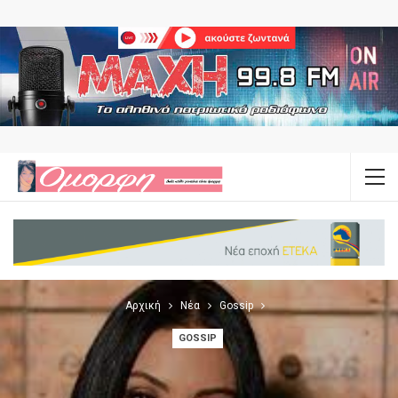
Αρχική
Νέα
Gossip
GOSSIP