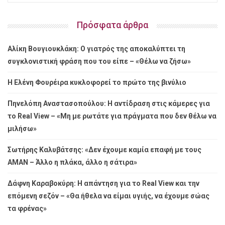
Πρόσφατα άρθρα
Αλίκη Βουγιουκλάκη: Ο γιατρός της αποκαλύπτει τη
συγκλονιστική φράση που του είπε – «Θέλω να ζήσω»
Η Ελένη Φουρέιρα κυκλοφορεί το πρώτο της βινύλιο
Πηνελόπη Αναστασοπούλου: Η αντίδραση στις κάμερες για
το Real View – «Μη με ρωτάτε για πράγματα που δεν θέλω να
μιλήσω»
Σωτήρης Καλυβάτσης: «Δεν έχουμε καμία επαφή με τους
ΑΜΑΝ – Άλλο η πλάκα, άλλο η σάτιρα»
Δάφνη Καραβοκύρη: Η απάντηση για το Real View και την
επόμενη σεζόν – «Θα ήθελα να είμαι υγιής, να έχουμε σώας
τα φρένας»