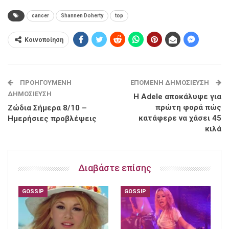
cancer
Shannen Doherty
top
Κοινοποίηση
ΠΡΟΗΓΟΎΜΕΝΗ
ΕΠΌΜΕΝΗ ΔΗΜΟΣΊΕΥΣΗ
ΔΗΜΟΣΊΕΥΣΗ
H Adele αποκάλυψε για
πρώτη φορά πώς
Ζώδια Σήμερα 8/10 –
κατάφερε να χάσει 45
Ημερήσιες προβλέψεις
κιλά
Διαβάστε επίσης
GOSSIP
GOSSIP