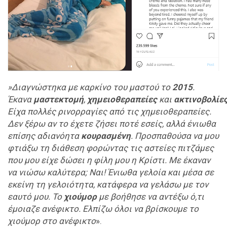
»Διαγνώστηκα με καρκίνο του μαστού το
2015
.
Έκανα
μαστεκτομή
,
χημειοθεραπείες
και
ακτινοβολίε
Είχα πολλές ρινορραγίες από τις χημειοθεραπείες.
Δεν ξέρω αν το έχετε ζήσει ποτέ εσείς, αλλά ένιωθα
επίσης αδιανόητα
κουρασμένη
. Προσπαθούσα να μου
φτιάξω τη διάθεση φορώντας τις αστείες πιτζάμες
που μου είχε δώσει η φίλη μου η Κρίστι. Με έκαναν
να νιώσω καλύτερα; Ναι! Ένιωθα γελοία και μέσα σε
εκείνη τη γελοιότητα, κατάφερα να γελάσω με τον
εαυτό μου. Το
χιούμορ
με βοήθησε να αντέξω ό,τι
έμοιαζε ανέφικτο. Ελπίζω όλοι να βρίσκουμε το
χιούμορ στο ανέφικτο
».