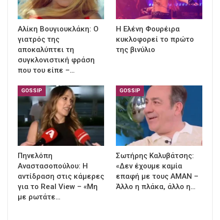
Αλίκη Βουγιουκλάκη: Ο
Η Ελένη Φουρέιρα
γιατρός της
κυκλοφορεί το πρώτο
αποκαλύπτει τη
της βινύλιο
συγκλονιστική φράση
που του είπε –…
GOSSIP
GOSSIP
Πηνελόπη
Σωτήρης Καλυβάτσης:
Αναστασοπούλου: Η
«Δεν έχουμε καμία
αντίδραση στις κάμερες
επαφή με τους ΑΜΑΝ –
για το Real View – «Μη
Άλλο η πλάκα, άλλο η…
με ρωτάτε…