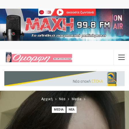
Αρχική
Νέα
Media
MEDIA
ΝΈΑ