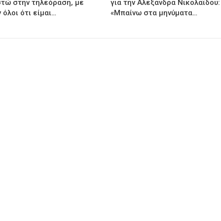
τώ στην τηλεόραση, με
για την Αλεξάνδρα Νικολαΐδου:
 όλοι ότι είμαι…
«Μπαίνω στα μηνύματα…