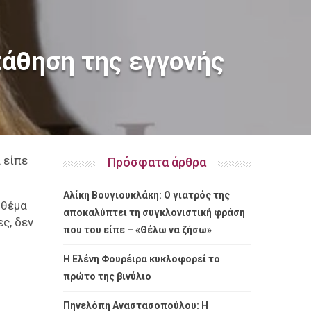
πάθηση της εγγονής
 είπε
Πρόσφατα άρθρα
Αλίκη Βουγιουκλάκη: Ο γιατρός της
 θέμα
αποκαλύπτει τη συγκλονιστική φράση
ς, δεν
που του είπε – «Θέλω να ζήσω»
Η Ελένη Φουρέιρα κυκλοφορεί το
πρώτο της βινύλιο
Πηνελόπη Αναστασοπούλου: Η