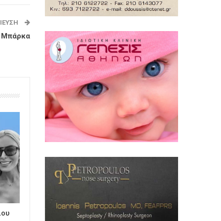
ΊΕΥΣΗ
ς Μπάρκα
ιου