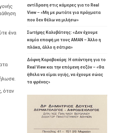
αντίδραση στις κάμερες για το Real
γγονής
View – «Μη με ρωτάτε για πράγματα
 πάθηση
που δεν θέλω να μιλήσω»
ύτε ένα
Σωτήρης Καλυβάτσης: «Δεν έχουμε
καμία επαφή με τους ΑΜΑΝ – Άλλο η
πλάκα, άλλο η σάτιρα»
Δάφνη Καραβοκύρη: Η απάντηση για το
ματα
Real View και την επόμενη σεζόν – «Θα
ήθελα να είμαι υγιής, να έχουμε σώας
δήλωσε.
τα φρένας»
, όταν