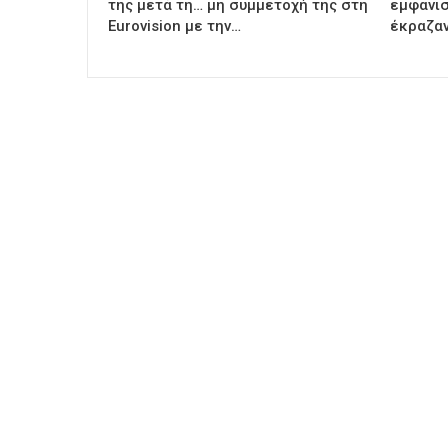
της μετά τη… μη συμμετοχή της στη
εμφανισ
Eurovision με την…
έκραζαν