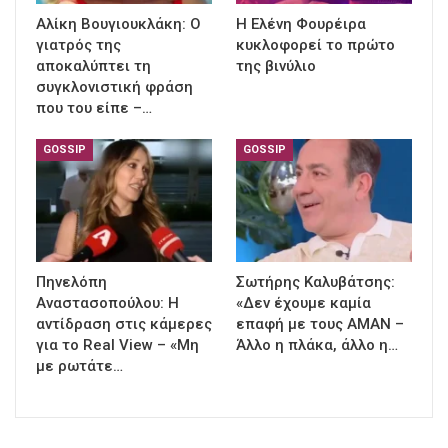
Αλίκη Βουγιουκλάκη: Ο
Η Ελένη Φουρέιρα
γιατρός της
κυκλοφορεί το πρώτο
αποκαλύπτει τη
της βινύλιο
συγκλονιστική φράση
που του είπε –…
GOSSIP
GOSSIP
Πηνελόπη
Σωτήρης Καλυβάτσης:
Αναστασοπούλου: Η
«Δεν έχουμε καμία
αντίδραση στις κάμερες
επαφή με τους ΑΜΑΝ –
για το Real View – «Μη
Άλλο η πλάκα, άλλο η…
με ρωτάτε…