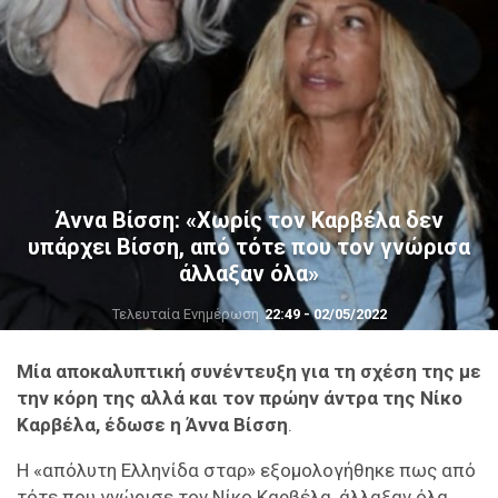
Άννα Βίσση: «Χωρίς τον Καρβέλα δεν
υπάρχει Βίσση, από τότε που τον γνώρισα
άλλαξαν όλα»
Τελευταία Ενημέρωση
22:49 - 02/05/2022
Μία αποκαλυπτική συνέντευξη για τη σχέση της με
την κόρη της αλλά και τον πρώην άντρα της Νίκο
Καρβέλα, έδωσε η Άννα Βίσση
.
Η «απόλυτη Ελληνίδα σταρ» εξομολογήθηκε πως από
τότε που γνώρισε τον Νίκο Καρβέλα, άλλαξαν όλα