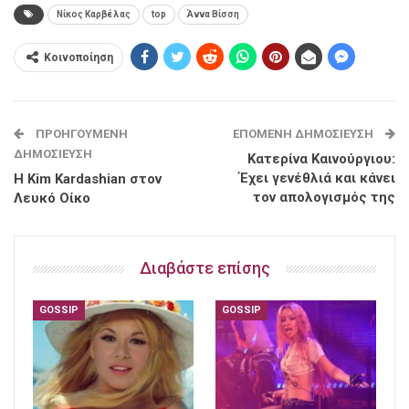
Nίκος Καρβέλας
top
Άννα Βίσση
Κοινοποίηση
ΠΡΟΗΓΟΎΜΕΝΗ
ΕΠΌΜΕΝΗ ΔΗΜΟΣΊΕΥΣΗ
ΔΗΜΟΣΊΕΥΣΗ
Κατερίνα Καινούργιου:
Έχει γενέθλιά και κάνει
H Kim Kardashian στον
τον απολογισμός της
Λευκό Οίκο
Διαβάστε επίσης
GOSSIP
GOSSIP