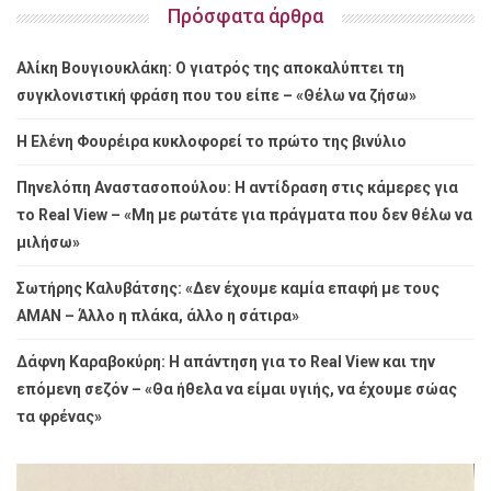
Πρόσφατα άρθρα
Αλίκη Βουγιουκλάκη: Ο γιατρός της αποκαλύπτει τη
συγκλονιστική φράση που του είπε – «Θέλω να ζήσω»
Η Ελένη Φουρέιρα κυκλοφορεί το πρώτο της βινύλιο
Πηνελόπη Αναστασοπούλου: Η αντίδραση στις κάμερες για
το Real View – «Μη με ρωτάτε για πράγματα που δεν θέλω να
μιλήσω»
Σωτήρης Καλυβάτσης: «Δεν έχουμε καμία επαφή με τους
ΑΜΑΝ – Άλλο η πλάκα, άλλο η σάτιρα»
Δάφνη Καραβοκύρη: Η απάντηση για το Real View και την
επόμενη σεζόν – «Θα ήθελα να είμαι υγιής, να έχουμε σώας
τα φρένας»