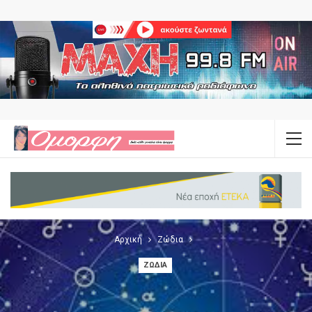
Αρχική
Ζώδια
ΖΏΔΙΑ