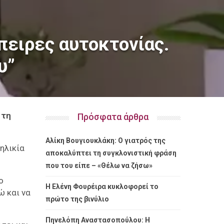
πειρες αυτοκτονίας.
υ”
 τη
Πρόσφατα άρθρα
Αλίκη Βουγιουκλάκη: Ο γιατρός της
ηλικία
αποκαλύπτει τη συγκλονιστική φράση
που του είπε – «Θέλω να ζήσω»
ο
Η Ελένη Φουρέιρα κυκλοφορεί το
ώ και να
πρώτο της βινύλιο
Πηνελόπη Αναστασοπούλου: Η