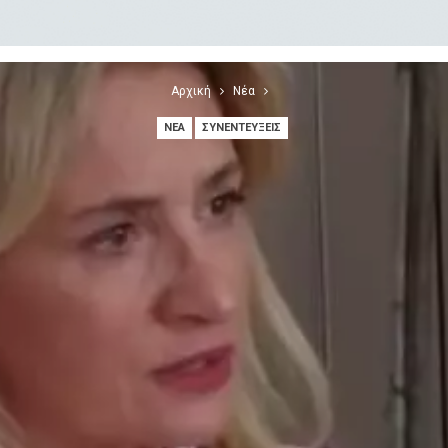
Αρχική
Νέα
ΝΈΑ
ΣΥΝΕΝΤΕΎΞΕΙΣ