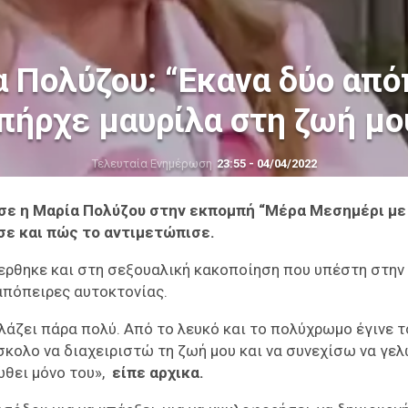
α Πολύζου: “Εκανα δύο από
πήρχε μαυρίλα στη ζωή μο
Τελευταία Ενημέρωση
23:55 - 04/04/2022
λησε η Μαρία Πολύζου στην εκπομπή “Μέρα Μεσημέρι με
σε και πώς το αντιμετώπισε.
ρθηκε και στη σεξουαλική κακοποίηση που υπέστη στην 
απόπειρες αυτοκτονίας.
λλάζει πάρα πολύ. Από το λευκό και το πολύχρωμο έγινε τ
σκολο να διαχειριστώ τη ζωή μου και να συνεχίσω να γελ
ώθει μόνο του»,
είπε αρχικα.