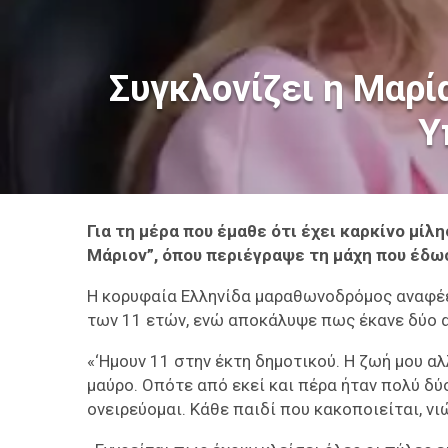
Συγκλονίζει η Μαρί
Υ
Για τη μέρα που έμαθε ότι έχει καρκίνο μί
Μάριον”, όπου περιέγραψε τη μάχη που έδω
Η κορυφαία Ελληνίδα μαραθωνοδρόμος αναφέε
των 11 ετών, ενώ αποκάλυψε πως έκανε δύο 
«‘Ημουν 11 στην έκτη δημοτικού. Η ζωή μου α
μαύρο. Οπότε από εκεί και πέρα ήταν πολύ δύ
ονειρεύομαι. Κάθε παιδί που κακοποιείται, νι