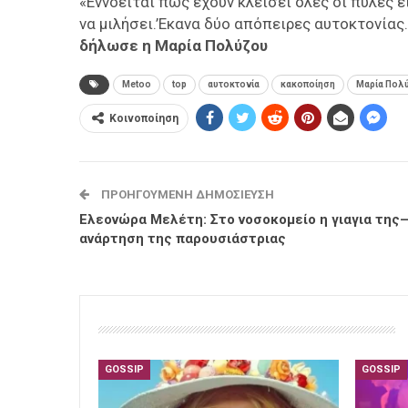
«Εννοείται πως έχουν κλείσει όλες οι πύλες ε
να μιλήσει.’Εκανα δύο απόπειρες αυτοκτονίας.
δήλωσε η Μαρία Πολύζου
Metoo
top
αυτοκτονία
κακοποίηση
Μαρία Πολ
Κοινοποίηση
ΠΡΟΗΓΟΎΜΕΝΗ ΔΗΜΟΣΊΕΥΣΗ
Ελεονώρα Μελέτη: Στο νοσοκομείο η γιαγια της–
ανάρτηση της παρουσιάστριας
GOSSIP
GOSSIP