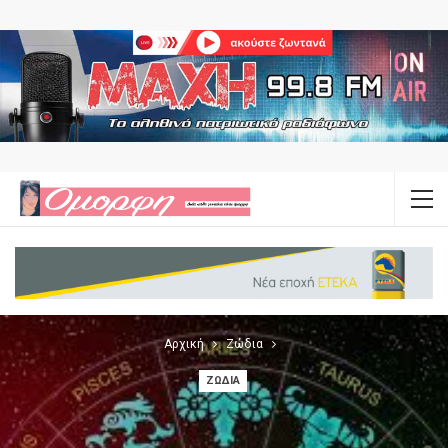
Αρχική
Ζώδια
ΖΏΔΙΑ