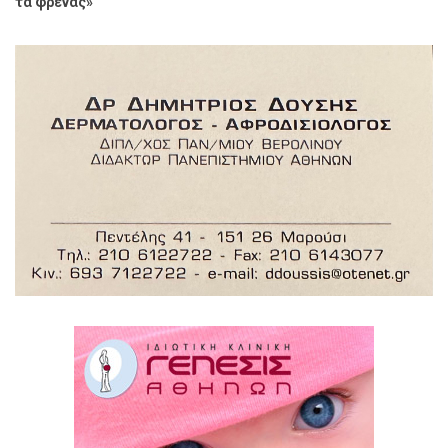
τα φρένας»