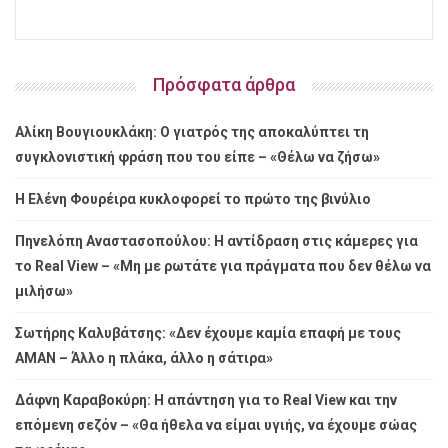
Πρόσφατα άρθρα
Αλίκη Βουγιουκλάκη: Ο γιατρός της αποκαλύπτει τη
συγκλονιστική φράση που του είπε – «Θέλω να ζήσω»
Η Ελένη Φουρέιρα κυκλοφορεί το πρώτο της βινύλιο
Πηνελόπη Αναστασοπούλου: Η αντίδραση στις κάμερες για
το Real View – «Μη με ρωτάτε για πράγματα που δεν θέλω να
μιλήσω»
Σωτήρης Καλυβάτσης: «Δεν έχουμε καμία επαφή με τους
ΑΜΑΝ – Άλλο η πλάκα, άλλο η σάτιρα»
Δάφνη Καραβοκύρη: Η απάντηση για το Real View και την
επόμενη σεζόν – «Θα ήθελα να είμαι υγιής, να έχουμε σώας