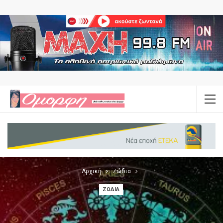
Αρχική
Ζώδια
ΖΏΔΙΑ