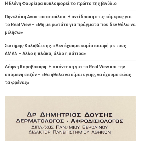
Η Ελένη Φουρέιρα κυκλοφορεί το πρώτο της βινύλιο
Πηνελόπη Αναστασοπούλου: Η αντίδραση στις κάμερες για
το Real View – «Μη με ρωτάτε για πράγματα που δεν θέλω να
μιλήσω»
Σωτήρης Καλυβάτσης: «Δεν έχουμε καμία επαφή με τους
ΑΜΑΝ – Άλλο η πλάκα, άλλο η σάτιρα»
Δάφνη Καραβοκύρη: Η απάντηση για το Real View και την
επόμενη σεζόν – «Θα ήθελα να είμαι υγιής, να έχουμε σώας
τα φρένας»