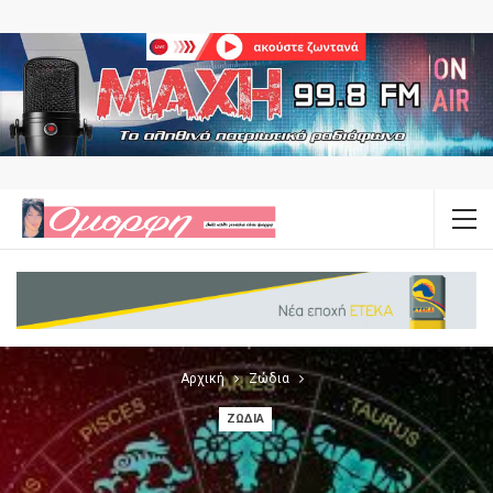
Αρχική
Ζώδια
ΖΏΔΙΑ