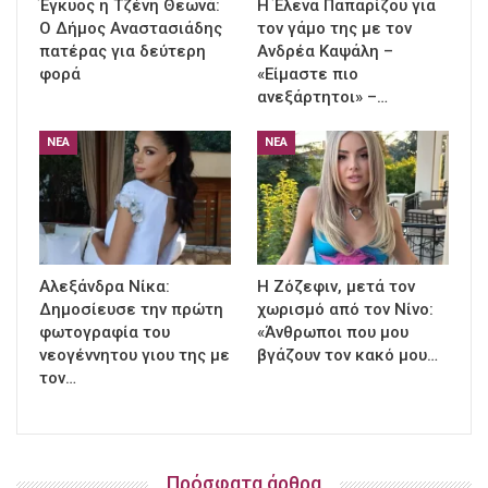
Έγκυος η Τζένη Θεωνά:
Η Έλενα Παπαρίζου για
Ο Δήμος Αναστασιάδης
τον γάμο της με τον
πατέρας για δεύτερη
Ανδρέα Καψάλη –
φορά
«Είμαστε πιο
ανεξάρτητοι» –…
ΝΈΑ
ΝΈΑ
Αλεξάνδρα Νίκα:
Η Ζόζεφιν, μετά τον
Δημοσίευσε την πρώτη
χωρισμό από τον Νίνο:
φωτογραφία του
«Άνθρωποι που μου
νεογέννητου γιου της με
βγάζουν τον κακό μου…
τον…
Πρόσφατα άρθρα