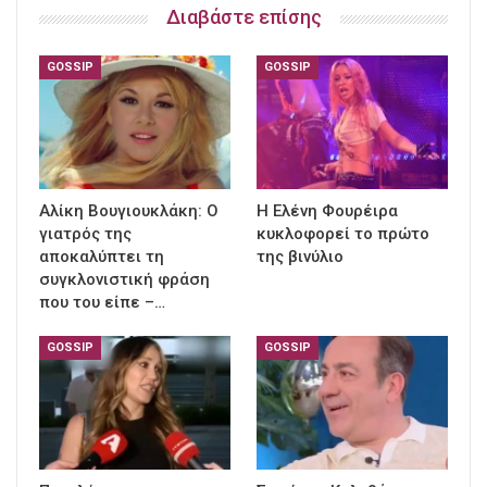
Διαβάστε επίσης
GOSSIP
GOSSIP
Αλίκη Βουγιουκλάκη: Ο
Η Ελένη Φουρέιρα
γιατρός της
κυκλοφορεί το πρώτο
αποκαλύπτει τη
της βινύλιο
συγκλονιστική φράση
που του είπε –…
GOSSIP
GOSSIP