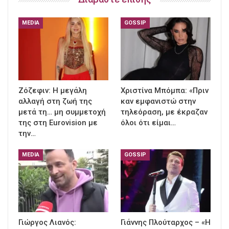
MEDIA
GOSSIP
Ζόζεφιν: Η μεγάλη
Χριστίνα Μπόμπα: «Πριν
αλλαγή στη ζωή της
καν εμφανιστώ στην
μετά τη… μη συμμετοχή
τηλεόραση, με έκραζαν
της στη Eurovision με
όλοι ότι είμαι…
την…
MEDIA
GOSSIP
Γιώργος Λιανός:
Γιάννης Πλούταρχος – «Η