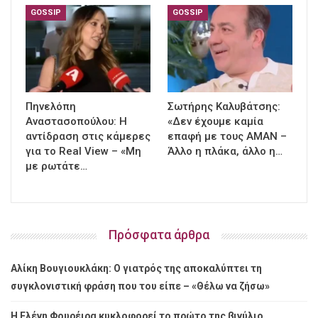
GOSSIP
GOSSIP
Πηνελόπη
Σωτήρης Καλυβάτσης:
Αναστασοπούλου: Η
«Δεν έχουμε καμία
αντίδραση στις κάμερες
επαφή με τους ΑΜΑΝ –
για το Real View – «Μη
Άλλο η πλάκα, άλλο η…
με ρωτάτε…
Πρόσφατα άρθρα
Αλίκη Βουγιουκλάκη: Ο γιατρός της αποκαλύπτει τη
συγκλονιστική φράση που του είπε – «Θέλω να ζήσω»
Η Ελένη Φουρέιρα κυκλοφορεί το πρώτο της βινύλιο