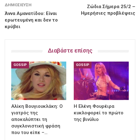
ΔΗΜΟΣΊΕΥΣΗ
Ζώδια Σήμερα 25/2 –
Ημερήσιες προβλέψεις
Άννα Αμανατίδου: Είναι
ερωτευμένη και δεν το
κρύβει
Διαβάστε επίσης
GOSSIP
GOSSIP
Αλίκη Βουγιουκλάκη: Ο
Η Ελένη Φουρέιρα
γιατρός της
κυκλοφορεί το πρώτο
αποκαλύπτει τη
της βινύλιο
συγκλονιστική φράση
που του είπε –…