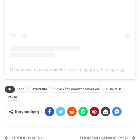
Η δημοσίευση κοινοποιήθηκε από το χρήστη Penelope (@penelopeanastasopoulou)
top
ΟΥΚΡΑΝΙΑ
Πηνελόπη Αναστασοπούλου
ΠΟΛΕΜΟΣ
ΡΩΣΙΑ
Κοινοποίηση
ΠΡΟΗΓΟΎΜΕΝΗ
ΕΠΌΜΕΝΗ ΔΗΜΟΣΊΕΥΣΗ