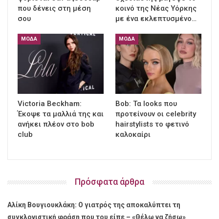
που δένεις στη μέση
κοινό της Νέας Υόρκης
σου
με ένα εκλεπτυσμένο…
ΜΌΔΑ
ΜΌΔΑ
Victoria Beckham:
Bob: Τα looks που
Έκοψε τα μαλλιά της και
προτείνουν οι celebrity
ανήκει πλέον στο bob
hairstylists το φετινό
club
καλοκαίρι
Πρόσφατα άρθρα
Αλίκη Βουγιουκλάκη: Ο γιατρός της αποκαλύπτει τη
συγκλονιστική φράση που του είπε – «Θέλω να ζήσω»