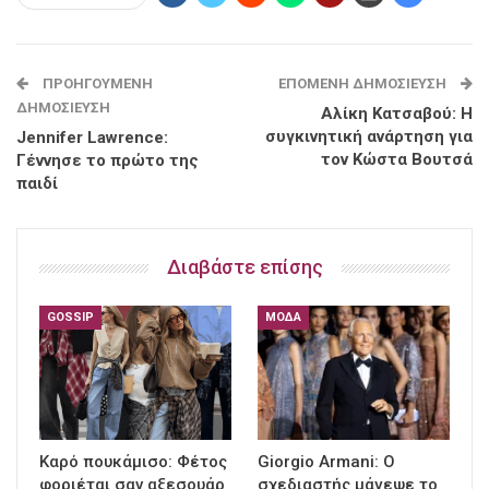
ΠΡΟΗΓΟΎΜΕΝΗ
ΕΠΌΜΕΝΗ ΔΗΜΟΣΊΕΥΣΗ
ΔΗΜΟΣΊΕΥΣΗ
Αλίκη Κατσαβού: Η
συγκινητική ανάρτηση για
Jennifer Lawrence:
τον Κώστα Βουτσά
Γέννησε το πρώτο της
παιδί
Διαβάστε επίσης
GOSSIP
ΜΌΔΑ
Καρό πουκάμισο: Φέτος
Giorgio Armani: Ο
φοριέται σαν αξεσουάρ
σχεδιαστής μάγεψε το