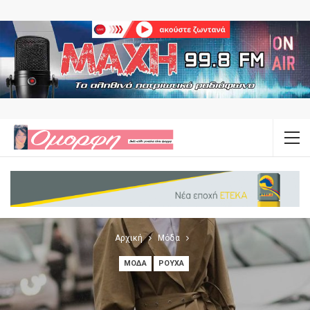
Αρχική
Μόδα
ΜΌΔΑ
ΡΟΎΧΑ