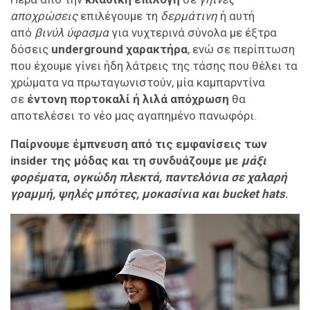
αποχρώσεις
επιλέγουμε τη
δερμάτινη
ή αυτή
από
βινύλ
ύφασμα
για νυχτερινά σύνολα με έξτρα
δόσεις
underground χαρακτήρα
, ενώ σε περίπτωση
που έχουμε γίνει ήδη λάτρεις της τάσης που θέλει τα
χρώματα να πρωταγωνιστούν, μία καμπαρντίνα
σε
έντονη πορτοκαλί ή λιλά απόχρωση
θα
αποτελέσει το νέο μας αγαπημένο πανωφόρι.
Παίρνουμε έμπνευση από τις εμφανίσεις των
insider της μόδας και τη συνδυάζουμε με
μάξι
φορέματα
,
ογκώδη πλεκτά, παντελόνια σε χαλαρή
γραμμή, ψηλές μπότες, μοκασίνια και bucket hats
.