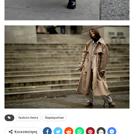
fashion items
Καμπαρντίνα
Κοινοποίηση