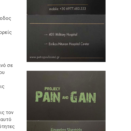
ίοδος
ορείς
ανό σε
ου
ις
ις τον
εαυτό
ιότητες