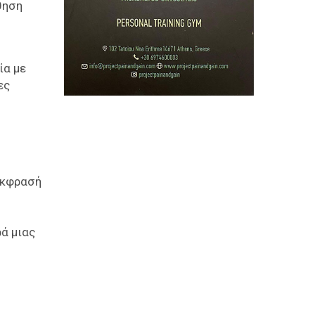
θηση
ία με
ες
οέκφρασή
ρά μιας