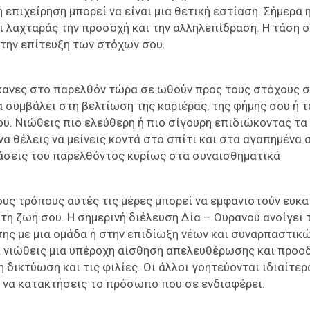
πιχείρηση μπορεί να είναι μια θετική εστίαση. Σήμερα 
ι λαχταράς την προσοχή και την αλληλεπίδραση. Η τάση σ
την επίτευξη των στόχων σου.
κανες στο παρελθόν τώρα σε ωθούν προς τους στόχους σ
α συμβάλει στη βελτίωση της καριέρας, της φήμης σου ή 
ου. Νιώθεις πιο ελεύθερη ή πιο σίγουρη επιδιώκοντας τα
να θέλεις να μείνεις κοντά στο σπίτι και στα αγαπημένα 
σεις του παρελθόντος κυρίως στα συναισθηματικά
υς τρόπους αυτές τις μέρες μπορεί να εμφανιστούν ευκα
στη ζωή σου. Η σημερινή διέλευση Δία – Ουρανού ανοίγει 
ης με μια ομάδα ή στην επιδίωξη νέων και συναρπαστικ
ι νιώθεις μια υπέροχη αίσθηση απελευθέρωσης και προο
 δικτύωση και τις φιλίες. Οι άλλοι γοητεύονται ιδιαίτερ
ς να κατακτήσεις το πρόσωπο που σε ενδιαφέρει.