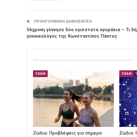
ΠΡΟΗΓΟΎΜΕΝΗ ΔΗΜΟΣΊΕΥΣΗ
56χρονη γέννησε δύο υγιέστατα αγοράκια – Τι δ
γυναικολόγος της Κωνσταντίνος Πάντος
ΖΏΔΙΑ
ΖΏΔΙΑ
Ζώδια: Προβλέψεις για σήμερα
Ζώδια: 