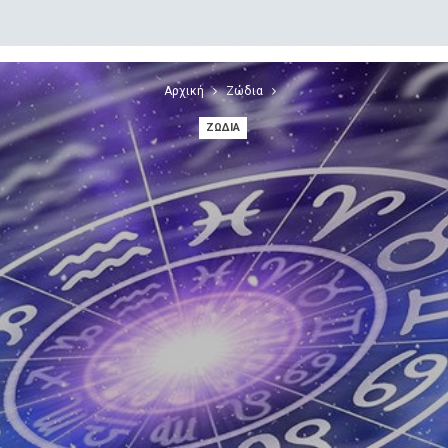
Αρχική
Ζώδια
ΖΏΔΙΑ