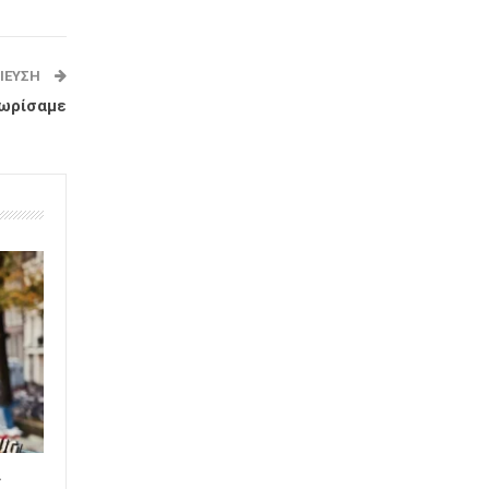
ΊΕΥΣΗ
χωρίσαμε
α