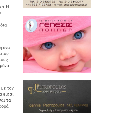
κά. Η
ν
ι
έδια
ή ένα
ασίας
πους
μμένα
 με τον
α είσαι
σαι τα
αφορά