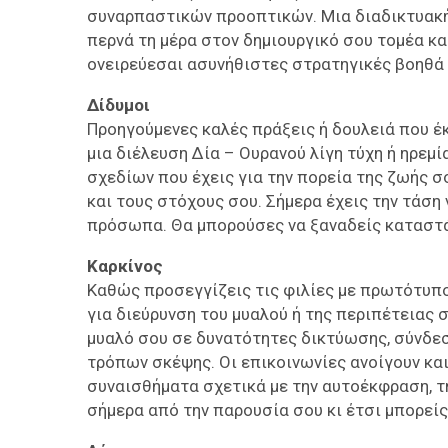
συναρπαστικών προοπτικών. Μια διαδικτυακή ε
περνά τη μέρα στον δημιουργικό σου τομέα κα
ονειρεύεσαι ασυνήθιστες στρατηγικές βοηθά 
Δίδυμοι
Προηγούμενες καλές πράξεις ή δουλειά που έ
μια διέλευση Δία – Ουρανού λίγη τύχη ή ηρεμί
σχεδίων που έχεις για την πορεία της ζωής σ
και τους στόχους σου. Σήμερα έχεις την τάση 
πρόσωπα. Θα μπορούσες να ξαναδείς καταστά
Καρκίνος
Καθώς προσεγγίζεις τις φιλίες με πρωτότυπο
για διεύρυνση του μυαλού ή της περιπέτειας 
μυαλό σου σε δυνατότητες δικτύωσης, σύνδεσ
τρόπων σκέψης. Οι επικοινωνίες ανοίγουν κα
συναισθήματα σχετικά με την αυτοέκφραση, τη
σήμερα από την παρουσία σου κι έτσι μπορεί