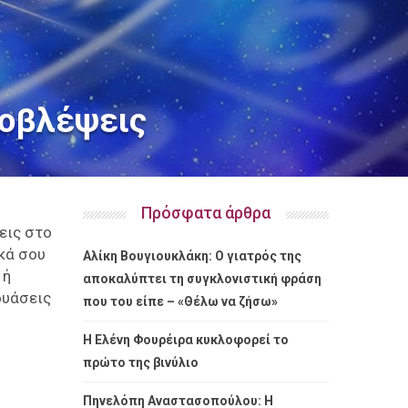
ροβλέψεις
Πρόσφατα άρθρα
εις στο
κά σου
Αλίκη Βουγιουκλάκη: Ο γιατρός της
 ή
αποκαλύπτει τη συγκλονιστική φράση
δυάσεις
που του είπε – «Θέλω να ζήσω»
Η Ελένη Φουρέιρα κυκλοφορεί το
πρώτο της βινύλιο
Πηνελόπη Αναστασοπούλου: Η