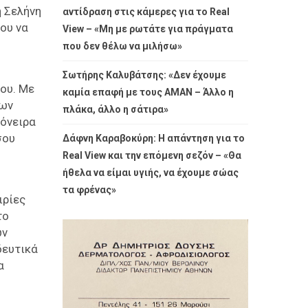
η Σελήνη
αντίδραση στις κάμερες για το Real
ου να
View – «Μη με ρωτάτε για πράγματα
που δεν θέλω να μιλήσω»
Σωτήρης Καλυβάτσης: «Δεν έχουμε
ου. Με
καμία επαφή με τους ΑΜΑΝ – Άλλο η
των
πλάκα, άλλο η σάτιρα»
 όνειρα
σου
Δάφνη Καραβοκύρη: Η απάντηση για το
Real View και την επόμενη σεζόν – «Θα
ήθελα να είμαι υγιής, να έχουμε σώας
τα φρένας»
ιρίες
το
ών
δευτικά
α