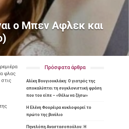
ναι ο Μπεν Αφλεκ και
ο)
πρεμιέρα
Πρόσφατα άρθρα
Τα φλας
 στις
Αλίκη Βουγιουκλάκη: Ο γιατρός της
αποκαλύπτει τη συγκλονιστική φράση
που του είπε – «Θέλω να ζήσω»
της
Η Ελένη Φουρέιρα κυκλοφορεί το
πρώτο της βινύλιο
Πηνελόπη Αναστασοπούλου: Η