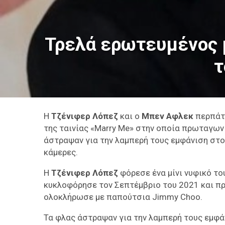
Τρελά ερωτευμένος μ
τ
Η
Τζένιφερ Λόπεζ
και ο
Μπεν Αφλεκ
περπάτ
της ταινίας «Marry Me» στην οποία πρωταγωνι
άστραψαν για την λαμπερή τους εμφάνιση στο 
κάμερες.
H
Tζένιφερ Λόπεζ
φόρεσε ένα μίνι νυφικό το
κυκλοφόρησε τον Σεπτέμβριο του 2021 και πρόκε
ολοκλήρωσε με παπούτσια Jimmy Choo.
Τα φλας άστραψαν για την λαμπερή τους εμφάν