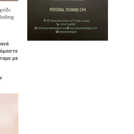
χνίδι
olling
ξανά
ζόμαστε
ήσαμε με
ν