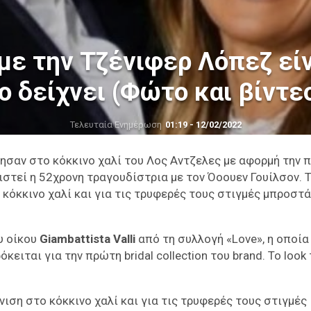
ε την Τζένιφερ Λόπεζ εί
ο δείχνει (Φώτο και βίντε
Τελευταία Ενημέρωση
01:19 - 12/02/2022
ησαν στο κόκκινο χαλί του Λος Αντζελες με αφορμή την 
στεί η 52χρονη τραγουδίστρια με τον Όοουεν Γουίλσον. 
κόκκινο χαλί και για τις τρυφερές τους στιγμές μπροστά
υ οίκου
Giambattista Valli
από τη συλλογή «Love», η οποία
ιται για την πρώτη bridal collection του brand. Το look 
ιση στο κόκκινο χαλί και για τις τρυφερές τους στιγμές