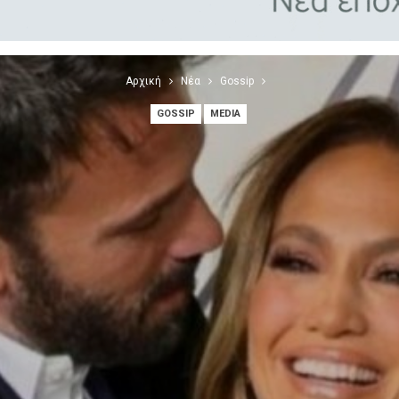
Αρχική
Νέα
Gossip
GOSSIP
MEDIA