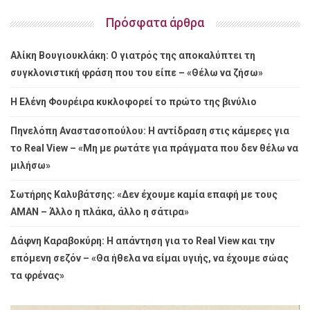
Πρόσφατα άρθρα
Αλίκη Βουγιουκλάκη: Ο γιατρός της αποκαλύπτει τη
συγκλονιστική φράση που του είπε – «Θέλω να ζήσω»
Η Ελένη Φουρέιρα κυκλοφορεί το πρώτο της βινύλιο
Πηνελόπη Αναστασοπούλου: Η αντίδραση στις κάμερες για
το Real View – «Μη με ρωτάτε για πράγματα που δεν θέλω να
μιλήσω»
Σωτήρης Καλυβάτσης: «Δεν έχουμε καμία επαφή με τους
ΑΜΑΝ – Άλλο η πλάκα, άλλο η σάτιρα»
Δάφνη Καραβοκύρη: Η απάντηση για το Real View και την
επόμενη σεζόν – «Θα ήθελα να είμαι υγιής, να έχουμε σώας
τα φρένας»