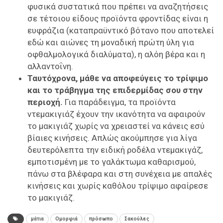
φυσικά συστατικά που πρέπει να αναζητήσεις
σε τέτοιου είδους προϊόντα φροντίδας είναι η
ευφράζια (καταπραϋντικό βότανο που αποτελεί
εδώ και αιώνες τη μοναδική πρώτη ύλη για
οφθαλμολογικά διαλύματα), η αλόη βέρα και η
αλλαντοΐνη.
Ταυτόχρονα, μάθε να αποφεύγεις το τρίψιμο
και το τράβηγμα της επιδερμίδας σου στην
περιοχή.
Για παράδειγμα, τα προϊόντα
ντεμακιγιάζ έχουν την ικανότητα να αφαιρούν
το μακιγιάζ χωρίς να χρειαστεί να κάνεις εσύ
βίαιες κινήσεις. Απλώς ακούμπησε για λίγα
δευτερόλεπτα την ειδική ροδέλα ντεμακιγάζ,
εμποτισμένη με το γαλάκτωμα καθαρισμού,
πάνω στα βλέφαρα και στη συνέχεια με απαλές
κινήσεις και χωρίς καθόλου τρίψιμο αφαίρεσε
το μακιγιάζ.
μάτια
Ομορφιά
πρόσωπο
Σακούλες