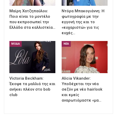
Μαίρη Χατζηπαύλου:
Ντόρα Μπακογιάννη: Η
Ποιο είναι το μοντέλο
φωτογραφία με την
που εκπροσωπεί την
εγγονή της και το
Ελλάδα στα καλλιστεία…
«ευχαριστώ» για τις
ευχές…
ΜΌΔΑ
ΝΈΑ
Victoria Beckham:
Alicia Vikander:
Έκοψε τα μαλλιά της και
Υποδέχεται την νέα
ανήκει πλέον στο bob
σεζόν με νέο hairlook
club
και εμείς
αναρωτιόμαστε «μα…