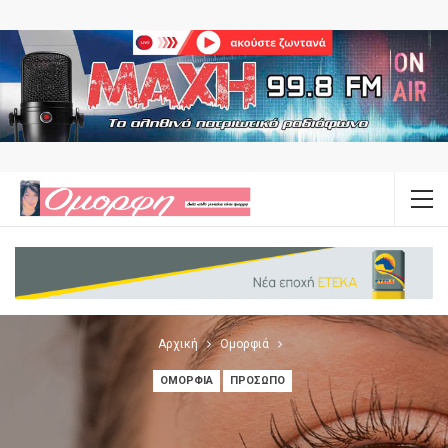
Αρχική
Ομορφιά
ΟΜΟΡΦΙΆ
ΠΡΌΣΩΠΟ