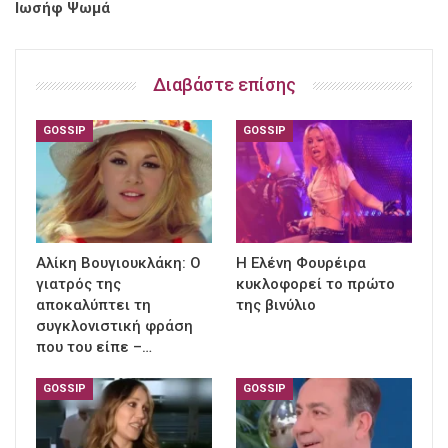
Ιωσήφ Ψωμά
Διαβάστε επίσης
GOSSIP
GOSSIP
Αλίκη Βουγιουκλάκη: Ο
Η Ελένη Φουρέιρα
γιατρός της
κυκλοφορεί το πρώτο
αποκαλύπτει τη
της βινύλιο
συγκλονιστική φράση
που του είπε –…
GOSSIP
GOSSIP