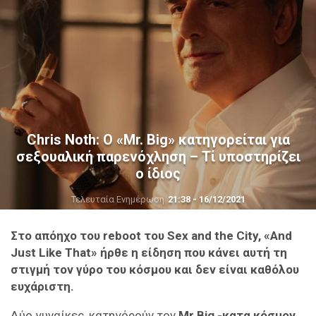
Chris Noth: Ο «Mr. Big» κατηγορείται για
σεξουαλική παρενόχληση – Τί υποστηρίζει
ο ίδιος
Τελευταία Ενημέρωση
21:38 - 16/12/2021
Στο απόηχο του reboot του Sex and the City, «And
Just Like That» ήρθε η είδηση που κάνει αυτή τη
στιγμή τον γύρο του κόσμου και δεν είναι καθόλου
ευχάριστη.
Δύο γυναίκες, κατηγόρούν τον
Mr.Big -κατα κόσμον