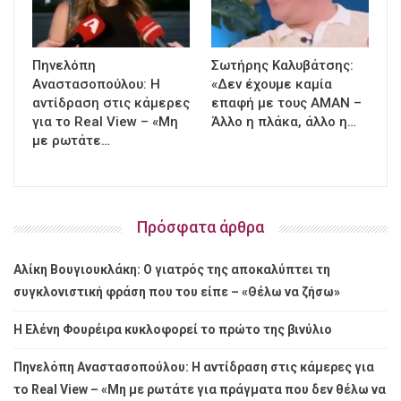
Πηνελόπη
Σωτήρης Καλυβάτσης:
Αναστασοπούλου: Η
«Δεν έχουμε καμία
αντίδραση στις κάμερες
επαφή με τους ΑΜΑΝ –
για το Real View – «Μη
Άλλο η πλάκα, άλλο η…
με ρωτάτε…
Πρόσφατα άρθρα
Αλίκη Βουγιουκλάκη: Ο γιατρός της αποκαλύπτει τη
συγκλονιστική φράση που του είπε – «Θέλω να ζήσω»
Η Ελένη Φουρέιρα κυκλοφορεί το πρώτο της βινύλιο
Πηνελόπη Αναστασοπούλου: Η αντίδραση στις κάμερες για
το Real View – «Μη με ρωτάτε για πράγματα που δεν θέλω να