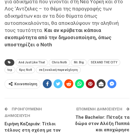
για αδικήματα που γίνονται στη Νέα Υόρκη και στο
Λος ‘Αντζελες – το θέμα της παραγραφής των
αδικημάτων και αν τα δύο θύματα όπως
αυτοαποκαλούνται, θα αποκαλύψουν την αληθινή
τους ταυτότητα.
Και αν κρύβεται κάποια
σκοπιμότητα από την δημοσιοποίηση, όπως
υποστηρίζει ο Noth
And Just Like That
Chris Noth
Mr. Big
SEX AND THE CITY
top
Κρις Νοθ
σεξουαλική παρενόχληση
Κοινοποίηση
ΠΡΟΗΓΟΎΜΕΝΗ
ΕΠΌΜΕΝΗ ΔΗΜΟΣΊΕΥΣΗ
ΔΗΜΟΣΊΕΥΣΗ
The Bachelor: Πέταξε τα
δώρα στον Αλέξη Παππά
Ειρήνη Καζαριάν: Τίτλοι
και αποχώρησε
τέλους στη σχέση με τον