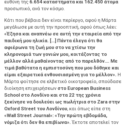
ευθύνη της
6.654 καταστήματα και 162.450 άτομα
προσωπικό, ανά τον κόσμο.
Κάτι που βέβαια δεν είναι περίεργο, αφού η Μάρτα
μεγάλωσε με αυτή την προοπτική, αφού όπως λέει:
«Έζησα και αναπνέω σε αυτή την εταιρεία από την
παιδική μου ηλικία. […] Πάντα έλεγα ότι θα
αφιέρωνα τη ζωή μου στο να χτίσω την
κληρονομιά των γονιών μου, κοιτάζοντας το
μέλλον αλλά μαθαίνοντας από το παρελθόν…. Με
τιμά βαθύτατα η εμπιστοσύνη που μου δόθηκε και
είμαι εξαιρετικά ενθουσιασμένη για το μέλλον».
Η
Μάρτα φοίτησε σε ελβετικό οικοτροφείο, σπούδασε
διοίκηση επιχειρήσεων
στο European Business
School στο Λονδίνο και στα 22 της χρόνια
ξεκίνησε να δουλεύει ως πωλήτρια στο Zara στην
Oxford Street του Λονδίνου
, και όπως είπε στη
«Wall Street Journal»: «Την πρώτη εβδομάδα,
νόμιζα ότι δεν θα επιβίωνα».
Έκτοτε αποτελεί τον