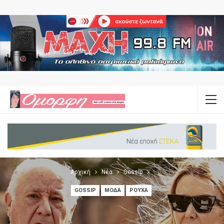
Αρχική
Νέα
Gossip
GOSSIP
ΜΌΔΑ
ΡΟΎΧΑ