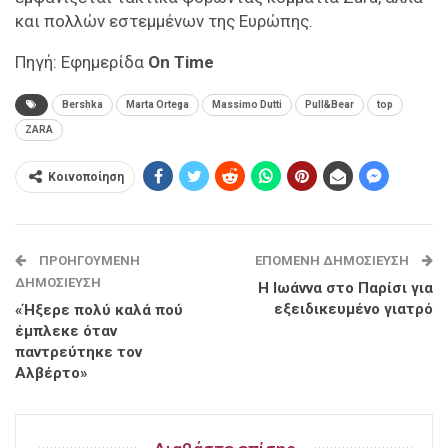
και πολλών εστεμμένων της Ευρώπης.
Πηγή: Εφημερίδα
On Time
Bershka
Marta Ortega
Massimo Dutti
Pull&Bear
top
ZARA
Κοινοποίηση
ΠΡΟΗΓΟΎΜΕΝΗ
ΕΠΌΜΕΝΗ ΔΗΜΟΣΊΕΥΣΗ
ΔΗΜΟΣΊΕΥΣΗ
Η Ιωάννα στο Παρίσι για
εξειδικευμένο γιατρό
«Ήξερε πολύ καλά πού
έμπλεκε όταν
παντρεύτηκε τον
Αλβέρτο»