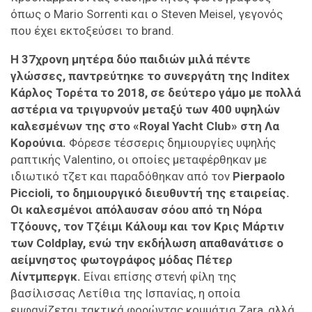
όπως ο Mario Sorrenti και ο Steven Meisel, γεγονός
που έχει εκτοξεύσει το brand.
Η 37χρονη μητέρα δύο παιδιών μιλά πέντε
γλώσσες, παντρεύτηκε το συνεργάτη της Inditex
Κάρλος Τορέτα το 2018, σε δεύτερο γάμο με πολλά
αστέρια να τριγυρνούν μεταξύ των 400 υψηλών
καλεσμένων της στο «Royal Yacht Club» στη Λα
Κορούνια.
Φόρεσε τέσσερις δημιουργίες υψηλής
ραπτικής Valentino, οι οποίες μεταφέρθηκαν με
ιδιωτικό τζετ και παραδόθηκαν από τον
Pierpaolo
Piccioli, το δημιουργικό διευθυντή της εταιρείας.
Οι καλεσμένοι απόλαυσαν σόου από τη Νόρα
Τζόουνς, τον Τζέιμι Κάλουμ και τον Κρις Μάρτιν
των Coldplay, ενώ την εκδήλωση απαθανάτισε ο
αείμνηστος φωτογράφος μόδας Πέτερ
Λίντμπεργκ.
Είναι επίσης στενή φίλη της
βασίλισσας Λετίθια της Ισπανίας, η οποία
εμφανίζεται τακτικά φορώντας κομμάτια Zara, αλλά