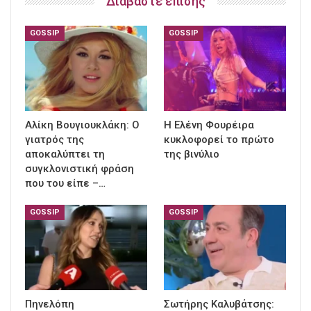
Διαβάστε επίσης
GOSSIP
GOSSIP
Αλίκη Βουγιουκλάκη: Ο
Η Ελένη Φουρέιρα
γιατρός της
κυκλοφορεί το πρώτο
αποκαλύπτει τη
της βινύλιο
συγκλονιστική φράση
που του είπε –…
GOSSIP
GOSSIP
Πηνελόπη
Σωτήρης Καλυβάτσης: