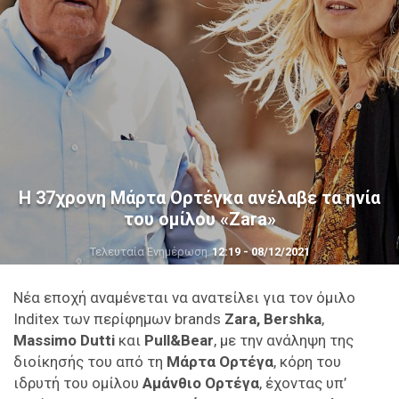
Η 37χρονη Μάρτα Ορτέγκα ανέλαβε τα ηνία
του ομίλου «Zara»
Τελευταία Ενημέρωση
12:19 - 08/12/2021
Νέα εποχή αναμένεται να ανατείλει για τον όμιλο
Inditex των περίφημων brands
Zara,
Bershka
,
Massimo Dutti
και
Pull&Bear
, με την ανάληψη της
διοίκησής του από τη
Μάρτα Ορτέγα
, κόρη του
ιδρυτή του ομίλου
Αμάνθιο Ορτέγα
, έχοντας υπ’