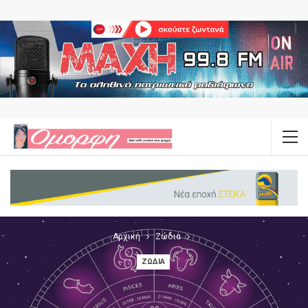
Αρχική
Ζώδια
ΖΏΔΙΑ