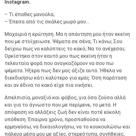
Instagram.
– Τι έπαθες μανούλα;
– Έπεσα από τις σκάλες μωρό μου…
Μαχαιριά η ερώτηση. Μα η απάντηση μου ήταν εκείνη
που με στοίχειωσε. Ψέματα σε σένα; Τι κάνω; Σου
δείχνω πως να καλύπτεις το κακό; Να το ανέχεσαι;
Ορκίστηκα στον εαυτό μου πως εκείνη ήταν η
τελευταία φορά που αναγκαζόμουν να σου πω
ψέματα. Ήξερα πως δεν μας άξιζε αυτό. Ήθελα να
διεκδικήσω κάτι καλύτερο για εμάς. Όση παράταση
και αν έδινα το κακό είχε πια νικήσει.
Απελπισία, μοναξιά και φόβος, για όσα ζούσα αλλά
και για το άγνωστο που με περίμενε, το μετά. Η
απόφαση να αλλάξεις ζωή δεν είναι ποτέ εύκολη
υπόθεση. Έπαιρνα χρόνο, προσπαθούσα να
ερμηνεύσω, να δικαιολογήσω, να το κουκουλώσω και
πάλευα μέσα μου με αξίες, στερεότυπα, συνήθειες,