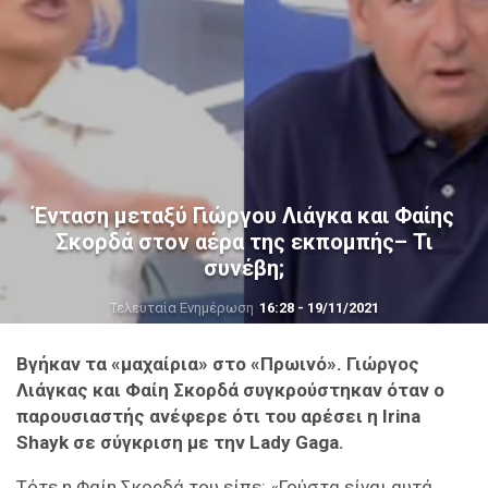
Ένταση μεταξύ Γιώργου Λιάγκα και Φαίης
Σκορδά στον αέρα της εκπομπής– Τι
συνέβη;
Τελευταία Ενημέρωση
16:28 - 19/11/2021
Βγήκαν τα «μαχαίρια» στο «Πρωινό». Γιώργος
Λιάγκας και Φαίη Σκορδά συγκρούστηκαν όταν ο
παρουσιαστής ανέφερε ότι του αρέσει η Irina
Shayk σε σύγκριση με την Lady Gaga.
Τότε η Φαίη Σκορδά του είπε: «Γούστα είναι αυτά