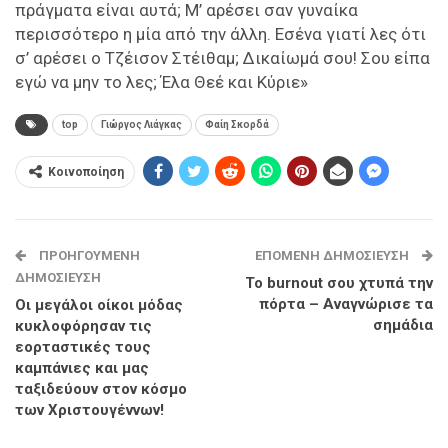
πράγματα είναι αυτά; Μ’ αρέσει σαν γυναίκα
περισσότερο η μία από την άλλη. Εσένα γιατί λες ότι
σ’ αρέσει ο Τζέισον Στέιθαμ; Δικαίωμά σου! Σου είπα
εγώ να μην το λες; Έλα Θεέ και Κύριε»
top
Γιώργος Λιάγκας
Φαίη Σκορδά
Κοινοποίηση
ΠΡΟΗΓΟΎΜΕΝΗ
ΕΠΌΜΕΝΗ ΔΗΜΟΣΊΕΥΣΗ
ΔΗΜΟΣΊΕΥΣΗ
Το burnout σου χτυπά την
πόρτα – Αναγνώρισε τα
Οι μεγάλοι οίκοι μόδας
σημάδια
κυκλοφόρησαν τις
εορταστικές τους
καμπάνιες και μας
ταξιδεύουν στον κόσμο
των Χριστουγέννων!