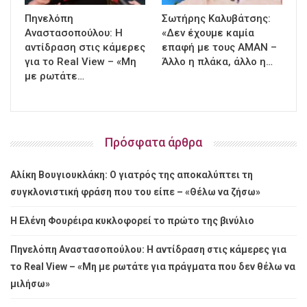
Πηνελόπη
Σωτήρης Καλυβάτσης:
Αναστασοπούλου: Η
«Δεν έχουμε καμία
αντίδραση στις κάμερες
επαφή με τους ΑΜΑΝ –
για το Real View – «Μη
Άλλο η πλάκα, άλλο η…
με ρωτάτε…
Πρόσφατα άρθρα
Αλίκη Βουγιουκλάκη: Ο γιατρός της αποκαλύπτει τη
συγκλονιστική φράση που του είπε – «Θέλω να ζήσω»
Η Ελένη Φουρέιρα κυκλοφορεί το πρώτο της βινύλιο
Πηνελόπη Αναστασοπούλου: Η αντίδραση στις κάμερες για
το Real View – «Μη με ρωτάτε για πράγματα που δεν θέλω να
μιλήσω»