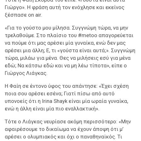
Γιώργο». H φράση αυτή τον ενόχλησε και εκείνος
ξέσπασε on air.
«Για το γούστο μου μίλησα. Συγγνώμη τώρα, να μην
τρελαθούμε. Στο πλαίσιο του #metoo απαγορεύεται
να πούμε ότι μας αρέσει μία γυναίκα, ενώ δεν μας
αρέσει μια άλλη; Ε, τι «γούστα είναι αυτά;». Συγγνώμη
τώρα, μιλάω για μένα. Θες να μιλήσεις εσύ για μένα
εδώ; Να κάτσω εδώ και να μη λέω τίποτα», είπε ο
Γιώργος Λιάγκας.
Η Φαίη σε έντονο ύφος του απάντησε: «Έχει σχέση
ποια σου αρέσει εσένα; Γιατί πίσω από αυτό
υπονοείς ότι η Irina Shayk είναι μία ωραία γυναίκα,
ενώ η άλλη είναι μία πιο εναλλακτική».
Τότε ο Λιάγκας νευρίασε ακόμη περισσότερο: «Μην
αφαιρέσουμε το δικαίωμα να έχουν άποψη ότι μ’
αρέσει ο ολυμπιακός και όχι ο παναθηναϊκός. Τι