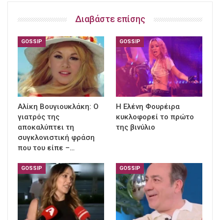
Διαβάστε επίσης
GOSSIP
GOSSIP
Αλίκη Βουγιουκλάκη: Ο
Η Ελένη Φουρέιρα
γιατρός της
κυκλοφορεί το πρώτο
αποκαλύπτει τη
της βινύλιο
συγκλονιστική φράση
που του είπε –…
GOSSIP
GOSSIP