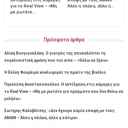
αντίδραση στις κάμερες
επαφή με τους ΑΜΑΝ –
για το Real View – «Μη
Άλλο η πλάκα, άλλο η…
με ρωτάτε…
Πρόσφατα άρθρα
Αλίκη Βουγιουκλάκη: Ο γιατρός της αποκαλύπτει τη
συγκλονιστική φράση που του είπε – «Θέλω να ζήσω»
Η Ελένη Φουρέιρα κυκλοφορεί το πρώτο της βινύλιο
Πηνελόπη Αναστασοπούλου: Η αντίδραση στις κάμερες για
το Real View – «Μη με ρωτάτε για πράγματα που δεν θέλω να
μιλήσω»
Σωτήρης Καλυβάτσης: «Δεν έχουμε καμία επαφή με τους
ΑΜΑΝ – Άλλο η πλάκα, άλλο η σάτιρα»