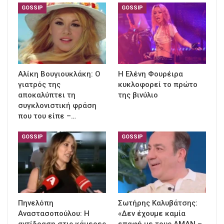
GOSSIP
GOSSIP
Αλίκη Βουγιουκλάκη: Ο
Η Ελένη Φουρέιρα
γιατρός της
κυκλοφορεί το πρώτο
αποκαλύπτει τη
της βινύλιο
συγκλονιστική φράση
που του είπε –…
GOSSIP
GOSSIP
Πηνελόπη
Σωτήρης Καλυβάτσης:
Αναστασοπούλου: Η
«Δεν έχουμε καμία