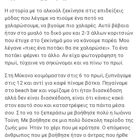
Η ιστορία με το αλκοόλ ξεκίνησε στις επιδείξεις
μόδας που λέγαμε να πιούμε ένα ποτό να
χαλαρώσουμε, να βγούμε πιο χαλαρές. Αυτό βέβαια
ήταν στο μυαλό το δικό μου και 2-3 άλλων κοριτσιών
που έτυχε στο ξεκίνημά μου να κάνουμε παρέα. Μου
λέγανε «πιες ένα ποτάκι θα σε χαλαρώσει». Το ένα
ποτάκι φέρνει το άλλο. Αν είχα φωτογράφηση το
πρωί, τύχαινε να σηκώνομαι και να πίνω το πρωί.
Στη Μύκονο κοιμόμασταν στις 6 το πρωί, ξυπνάγαμε
στις 12 και αντί για καφέ πίναμε βότκα. Πηγαίναμε
στο beach bar και νομίζαμε ότι ήταν διασκέδαση
αλλά δεν είναι διασκέδαση, είναι ότι κάνεις κακό
στον εαυτό σου και καταστρέφεις τα πάντα μέσα
σου. Στο να το ξεπεράσω με βοήθησε πολύ η Ιωάννα
Τούνη. Με βοήθησε σε μια πολύ δύσκολη περίοδο της
ζωής μου. Ήταν το χέρι που με κράτησε. Ο επόμενος
άνθρωπος που με βοήθησε ήταν ο άντρας που ήρθε