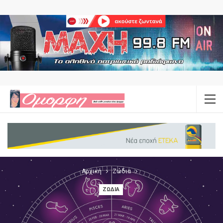
Αρχική
Ζώδια
ΖΏΔΙΑ