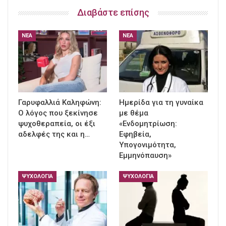
Διαβάστε επίσης
ΝΈΑ
ΝΈΑ
Γαρυφαλλιά Καληφώνη:
Ημερίδα για τη γυναίκα
Ο λόγος που ξεκίνησε
με θέμα
ψυχοθεραπεία, οι έξι
«Ενδομητρίωση:
αδελφές της και η…
Εφηβεία,
Υπογονιμότητα,
Εμμηνόπαυση»
ΨΥΧΟΛΟΓΊΑ
ΨΥΧΟΛΟΓΊΑ