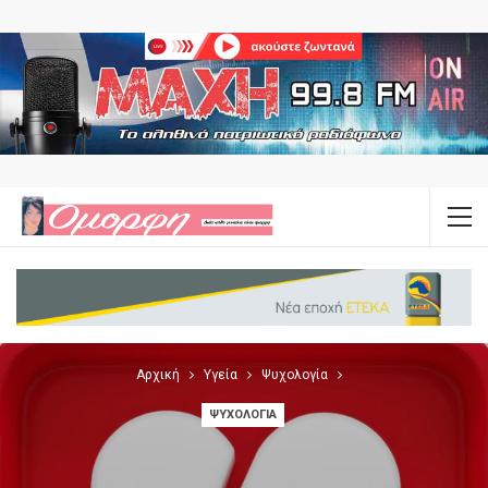
Αρχική
Υγεία
Ψυχολογία
ΨΥΧΟΛΟΓΊΑ