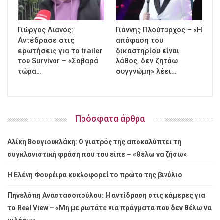
Γιώργος Λιανός:
Γιάννης Πλούταρχος – «Η
Αντέδρασε στις
απόφαση του
ερωτήσεις για το trailer
δικαστηρίου είναι
του Survivor – «Σοβαρά
λάθος, δεν ζητάω
τώρα…
συγγνώμη» λέει…
Πρόσφατα άρθρα
Αλίκη Βουγιουκλάκη: Ο γιατρός της αποκαλύπτει τη
συγκλονιστική φράση που του είπε – «Θέλω να ζήσω»
Η Ελένη Φουρέιρα κυκλοφορεί το πρώτο της βινύλιο
Πηνελόπη Αναστασοπούλου: Η αντίδραση στις κάμερες για
το Real View – «Μη με ρωτάτε για πράγματα που δεν θέλω να
μιλήσω»