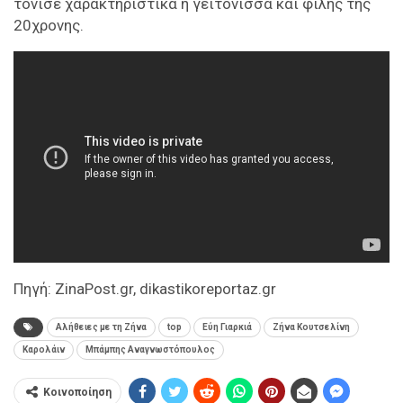
τόνισε χαρακτηριστικά η γειτόνισσα και φίλης της
20χρονης.
Πηγή: ZinaPost.gr, dikastikoreportaz.gr
Aλήθειες με τη Ζήνα
top
Εύη Γιαρκιά
Ζήνα Κουτσελίνη
Καρολάιν
Μπάμπης Αναγνωστόπουλος
Κοινοποίηση