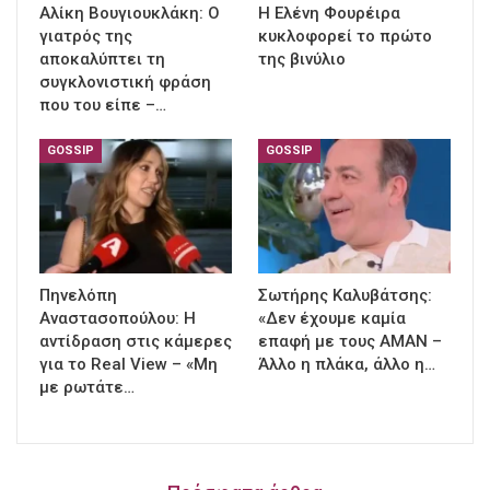
Αλίκη Βουγιουκλάκη: Ο
Η Ελένη Φουρέιρα
γιατρός της
κυκλοφορεί το πρώτο
αποκαλύπτει τη
της βινύλιο
συγκλονιστική φράση
που του είπε –…
GOSSIP
GOSSIP
Πηνελόπη
Σωτήρης Καλυβάτσης:
Αναστασοπούλου: Η
«Δεν έχουμε καμία
αντίδραση στις κάμερες
επαφή με τους ΑΜΑΝ –
για το Real View – «Μη
Άλλο η πλάκα, άλλο η…
με ρωτάτε…