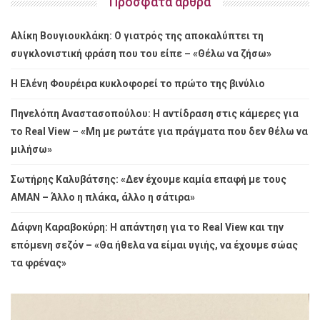
Πρόσφατα άρθρα
Αλίκη Βουγιουκλάκη: Ο γιατρός της αποκαλύπτει τη
συγκλονιστική φράση που του είπε – «Θέλω να ζήσω»
Η Ελένη Φουρέιρα κυκλοφορεί το πρώτο της βινύλιο
Πηνελόπη Αναστασοπούλου: Η αντίδραση στις κάμερες για
το Real View – «Μη με ρωτάτε για πράγματα που δεν θέλω να
μιλήσω»
Σωτήρης Καλυβάτσης: «Δεν έχουμε καμία επαφή με τους
ΑΜΑΝ – Άλλο η πλάκα, άλλο η σάτιρα»
Δάφνη Καραβοκύρη: Η απάντηση για το Real View και την
επόμενη σεζόν – «Θα ήθελα να είμαι υγιής, να έχουμε σώας
τα φρένας»