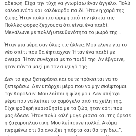
αδερφή. Είχα την τύχη να γνωρίσω έναν άγγελο. Πολύ
καλοσυνάτο και καλόκαρδο παιδί. Ήταν η χαρά της
ζωής. Ήταν πολύ πιο ώριμη από την ηλικία της.
Πολλές φορές ξεχνούσα ότι είναι ένα παιδί.
Μεγάλωνε με πολλή υπευθυνότητα το μωρό της…
Ήταν μια μέρα σαν όλες τις άλλες. Μου έλεγε για το
νέο σπίτι που θα έφτιαχναν. Ήταν ένα παιδί με
όνειρα…Ήταν συνέχεια με το παιδί της. Αν έβγαινε,
ήταν πάντα μαζί με τον σύζυγό της…
Δεν το έχω ξεπεράσει και ούτε πρόκειται να το
ξεπεράσω. Δεν υπάρχει μέρα που να μην σκέφτομαι
την Καρολάιν. Μου λείπει η φίλη μου. Δεν υπήρχε
μέρα που να λείπει το χαμόγελο από τα χείλη της.
Είχε φοβερή ευαισθησία με τα ζώα, ήταν κάτι που
μας έδεσε. Ήταν πολύ καλή μαγείρισσα και της άρεσε
η ζαχαροπλαστική. Μου λείπουνε πολλά. Ακόμα
περιμένω ότι θα ανοίξει η πόρτα και θα την δω…”,