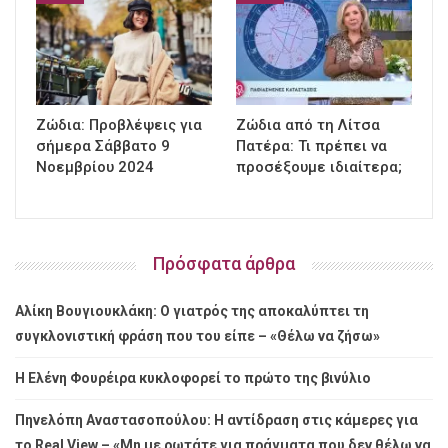
Ζώδια: Προβλέψεις για
Ζώδια από τη Λίτσα
σήμερα Σάββατο 9
Πατέρα: Τι πρέπει να
Νοεμβρίου 2024
προσέξουμε ιδιαίτερα;
Πρόσφατα άρθρα
Αλίκη Βουγιουκλάκη: Ο γιατρός της αποκαλύπτει τη
συγκλονιστική φράση που του είπε – «Θέλω να ζήσω»
Η Ελένη Φουρέιρα κυκλοφορεί το πρώτο της βινύλιο
Πηνελόπη Αναστασοπούλου: Η αντίδραση στις κάμερες για
το Real View – «Μη με ρωτάτε για πράγματα που δεν θέλω να