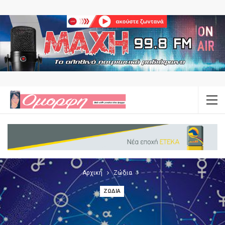
Αρχική
Ζώδια
ΖΏΔΙΑ