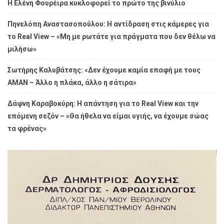
Η Ελένη Φουρέιρα κυκλοφορεί το πρώτο της βινύλιο
Πηνελόπη Αναστασοπούλου: Η αντίδραση στις κάμερες για
το Real View – «Μη με ρωτάτε για πράγματα που δεν θέλω να
μιλήσω»
Σωτήρης Καλυβάτσης: «Δεν έχουμε καμία επαφή με τους
ΑΜΑΝ – Άλλο η πλάκα, άλλο η σάτιρα»
Δάφνη Καραβοκύρη: Η απάντηση για το Real View και την
επόμενη σεζόν – «Θα ήθελα να είμαι υγιής, να έχουμε σώας
τα φρένας»