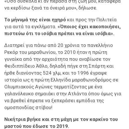
«Όσο δύσκολα κι αν πέρασα στη ζωή μου, κατάφερα
να κερδίσω ξανά τα όνειρά μου», δήλωσε.
Το μήνυμά της είναι ηχηρό
και προς την Πολιτεία
για αυτά τα εγκλήματα.
«Όποιος έχει κακοποιήσει,
πιστεύω ότι το ισόβια πρέπει να είναι ισόβια».
Διατηρεί για πάνω από 20 χρόνια το πανελλήνιο
Ρεκόρ του μαραθωνίου, το 2010 ήταν η πρώτη
γυναίκα από την αρχαιότητα που αναβίωσε τον
Φειδιππίδειο Άθλο, δηλαδή πήγε στη Σπάρτη και
ήρθε διανύοντας 524 χλμ, και το 1996 έγραψε
ιστορία ως η πρώτη Ελληνίδα μαραθωνοδρόμος σε
Ολυμπιακούς Αγώνες τερματίζοντας με ένα
γαλανόλευκο σημαιάκι στην Ατλάντα όπου όμως για
να βρεθεί έπρεπε να ξεπεράσει εμπόδια της
ομοσπονδίας στίβου!
Νικήτρια βγήκε και στη μάχη με τον καρκίνο του
μαστού που έδωσε το 2019.