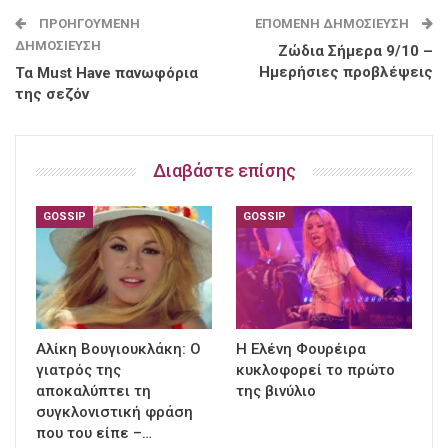
ΠΡΟΗΓΟΎΜΕΝΗ
ΕΠΌΜΕΝΗ ΔΗΜΟΣΊΕΥΣΗ
ΔΗΜΟΣΊΕΥΣΗ
Ζώδια Σήμερα 9/10 –
Ημερήσιες προβλέψεις
Τα Must Have πανωφόρια
της σεζόν
Διαβάστε επίσης
GOSSIP
GOSSIP
Αλίκη Βουγιουκλάκη: Ο
Η Ελένη Φουρέιρα
γιατρός της
κυκλοφορεί το πρώτο
αποκαλύπτει τη
της βινύλιο
συγκλονιστική φράση
που του είπε –…