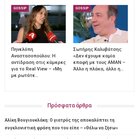
GOSSIP
GOSSIP
Πηνελόπη
Σωτήρης Καλυβάτσης:
Αναστασοπούλου: Η
«Δεν έχουμε καμία
αντίδραση στις κάμερες
επαφή με τους ΑΜΑΝ –
για το Real View – «Μη
Άλλο η πλάκα, άλλο η…
με ρωτάτε…
Πρόσφατα άρθρα
Αλίκη Βουγιουκλάκη: Ο γιατρός της αποκαλύπτει τη
συγκλονιστική φράση που του είπε – «Θέλω να ζήσω»