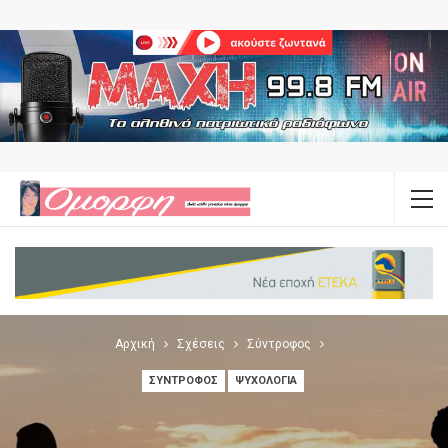
Αρχική
Σχέσεις
Σύντροφος
ΣΎΝΤΡΟΦΟΣ
ΨΥΧΟΛΟΓΊΑ