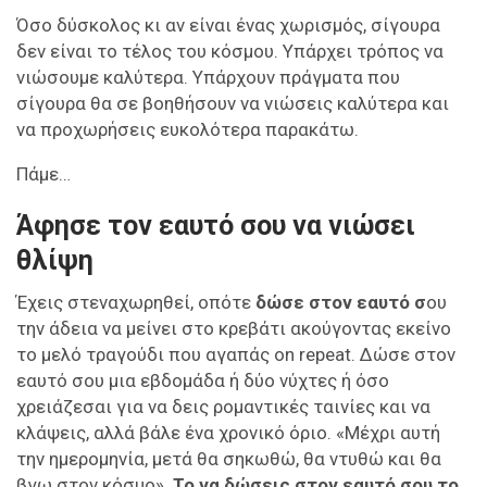
Όσο δύσκολος κι αν είναι ένας χωρισμός, σίγουρα
δεν είναι το τέλος του κόσμου. Υπάρχει τρόπος να
νιώσουμε καλύτερα. Υπάρχουν πράγματα που
σίγουρα θα σε βοηθήσουν να νιώσεις καλύτερα και
να προχωρήσεις ευκολότερα παρακάτω.
Πάμε…
Άφησε τον εαυτό σου να νιώσει
θλίψη
Έχεις στεναχωρηθεί, οπότε
δώσε στον εαυτό σ
ου
την άδεια να μείνει στο κρεβάτι ακούγοντας εκείνο
το μελό τραγούδι που αγαπάς on repeat. Δώσε στον
εαυτό σου μια εβδομάδα ή δύο νύχτες ή όσο
χρειάζεσαι για να δεις ρομαντικές ταινίες και να
κλάψεις, αλλά βάλε ένα χρονικό όριο. «Μέχρι αυτή
την ημερομηνία, μετά θα σηκωθώ, θα ντυθώ και θα
βγω στον κόσμο».
Το να δώσεις στον εαυτό σου το