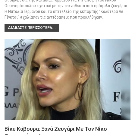
Οι δηλώσεις της Ναταλίας Γερμανού για την άποψη του Νίκου
Οικονομόπουλου σχετικά με την τεκνοθεσία από ομόφυλα ζευγάρια.
Η Ναταλία Γερμανού και το επιτελείο της εκπομπής "Καλύτερα Δε
Γίνεται" σχολίασαν τις αντιδράσεις που προκλήθηκαν
…
ΔΙΑΒΆΣΤΕ ΠΕΡΙΣΣΌΤΕΡΑ...
Βίκυ Κάβουρα: Ξανά Ζευγάρι Με Τον Νίκο