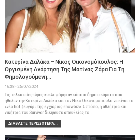
Κατερίνα Δαλάκα – Νίκος Οικονομόπουλος: Η
Οργισμένη Ανάρτηση Της Ματίνας Ζάρα Για Τη
Φημολογούμενη…
16:38 - 25/07/2024
Τις τελευταίες ώρες κυκλοφόρησαν κάποια δημοσιεύματα που
ήθελαν την Κατερίνα Δαλάκα και τον Νίκο Οικονομόπουλο να είναι το
«νέο hot ζευγάρι της εγχώριας showbiz».
Ωστόσο, η αθλήτρια και
νικήτρια του Survivor διέψευσε απευθείας το
…
ΔΙΑΒΆΣΤΕ ΠΕΡΙΣΣΌΤΕΡΑ...