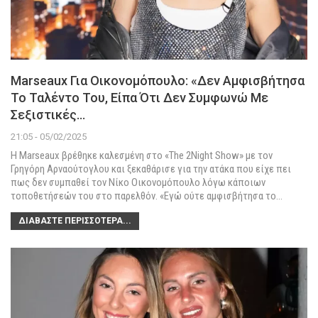
Marseaux Για Οικονομόπουλο: «Δεν Αμφισβήτησα
Το Ταλέντο Του, Είπα Ότι Δεν Συμφωνώ Με
Σεξιστικές…
21:05 - 05/02/2025
Η Marseaux βρέθηκε καλεσμένη στο «The 2Night Show» με τον
Γρηγόρη Αρναούτογλου και ξεκαθάρισε για την ατάκα που είχε πει
πως δεν συμπαθεί τον Νίκο Οικονομόπουλο λόγω κάποιων
τοποθετήσεών του στο παρελθόν.
«Εγώ ούτε αμφισβήτησα το
…
ΔΙΑΒΆΣΤΕ ΠΕΡΙΣΣΌΤΕΡΑ...