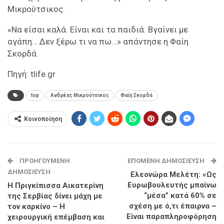
Μικρούτσικος.
«Να είσαι καλά. Είναι και τα παιδιά. Βγαίνει με
αγάπη… Δεν ξέρω τι να πω…» απάντησε η Φαίη
Σκορδά.
Πηγή: tlife.gr
top
Ανδρέας Μικρούτσικος
Φαίη Σκορδά
Κοινοποίηση
ΠΡΟΗΓΟΎΜΕΝΗ
ΕΠΌΜΕΝΗ ΔΗΜΟΣΊΕΥΣΗ
ΔΗΜΟΣΊΕΥΣΗ
Ελεονώρα Μελέτη: «Ως
Ευρωβουλευτής μπαίνω
Η Πριγκίπισσα Αικατερίνη
“μέσα” κατά 60% σε
της Σερβίας δίνει μάχη με
σχέση με ό,τι έπαιρνα –
τον καρκίνο – Η
Είναι παραπληροφόρηση
χειρουργική επέμβαση και