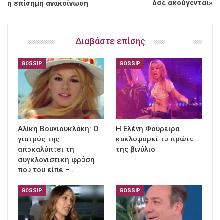
όσα ακούγονται»
η επίσημη ανακοίνωση
Διαβάστε επίσης
GOSSIP
GOSSIP
Αλίκη Βουγιουκλάκη: Ο
Η Ελένη Φουρέιρα
γιατρός της
κυκλοφορεί το πρώτο
αποκαλύπτει τη
της βινύλιο
συγκλονιστική φράση
που του είπε –…
GOSSIP
GOSSIP