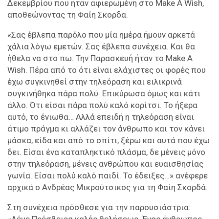
Δεκεμβρίου που ήταν αφιερωμένη στο Make A Wish,
αποθεώνοντας τη Φαίη Σκορδα.
«Σας έβλεπα παρόλο που μία ημέρα ήμουν αρκετά
χάλια λόγω εμετών. Σας έβλεπα συνέχεια. Και θα
ήθελα να στο πω. Την Παρασκευή ήταν το Make A
Wish. Πέρα από το ότι είναι ελάχιστες οι φορές που
έχω συγκινηθεί στην τηλεόραση και ειλικρινά
συγκινήθηκα πάρα πολύ. Επικύρωσα όμως και κάτι
άλλο. Ότι είσαι πάρα πολύ καλό κορίτσι. Το ήξερα
αυτό, το ένιωθα… Αλλά επειδή η τηλεόραση είναι
άτιμο πράγμα κι αλλάζει τον άνθρωπο και τον κάνει
μάσκα, είδα και από το σπίτι, ξέρω και αυτά που έχω
δει. Είσαι ένα καταπληκτικό πλάσμα, δε μένεις μόνο
στην τηλεόραση, μένεις ανθρώπου και ευαισθησίας
γωνία. Είσαι πολύ καλό παιδί. Το έδειξες…» ανέφερε
αρχικά ο Ανδρέας Μικρούτσικος για τη Φαίη Σκορδά.
Στη συνέχεια πρόσθεσε για την παρουσιάστρια:
«Λέμε Πρέσβειρα καλής θελήσεως. Ένας άνθρωπος