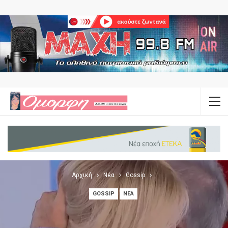
Αρχική
Νέα
Gossip
GOSSIP
ΝΈΑ