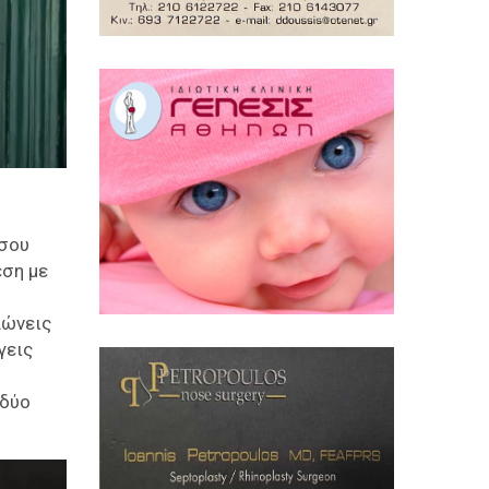
 σου
εση με
λώνεις
γεις
 δύο