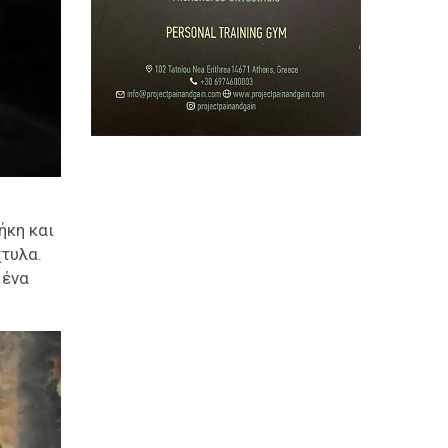
ήκη και
χτυλα.
 ένα