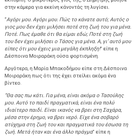
στην κάμερα για εκείνη κάνοντάς τη λυγίσει.
“
Αγόρι μου. Αγόρι μου. Πώς το κάνατε αυτό; Αυτός ο
γιος μου δεν έχει μιλήσει ποτέ στη ζωή του για μένα.
Ποτέ. Πως έμαθε ότι θα είμαι εδώ; Ποτέ στη ζωή
του δεν έχει μιλήσει ο Τάσος για μένα. Α, γι’ αυτό μου
είπες ότι μου έχεις μια μεγάλη έκπληξη!
” είπε η
Δέσποινα Μοιραράκη ούσα φορτισμένη.
Αργότερα, η Μαρία Μπακοδήμου είπε στη Δέσποινα
Μοιραράκη πως ότι της έχει στείλει ακόμα ένα
βίντεο.
“Θα σας πω κάτι. Για μένα, είναι ακόμα ο Τασούλης
μου. Αυτό το παιδί πραγματικά, είναι ένα πολύ
ιδιαίτερο παιδί. Είναι ικανός να βρει στη Σαχάρα,
μέσα στην έρημο, να βρει νερό. Είχε ένα σοβαρό
ατύχημα στη ζωή του και πραγματικά του έσωσα τη
ζωή. Μετά ήταν και ένα άλλο πράγμα
” είπε η