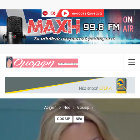
Αρχική
Νέα
Gossip
GOSSIP
ΝΈΑ