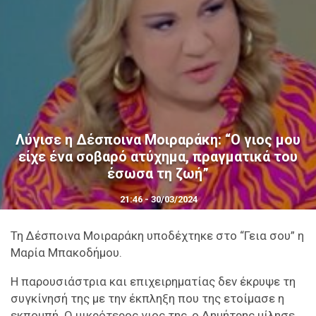
Λύγισε η Δέσποινα Μοιραράκη: “Ο γιος μου
είχε ένα σοβαρό ατύχημα, πραγματικά του
έσωσα τη ζωή”
21:46 - 30/03/2024
Τη Δέσποινα Μοιραράκη υποδέχτηκε στο “Γεια σου” η
Μαρία Μπακοδήμου.
Η παρουσιάστρια και επιχειρηματίας δεν έκρυψε τη
συγκίνησή της με την έκπληξη που της ετοίμασε η
εκπομπή. Ο μικρότερος γιος της, ο Δημήτρης μίλησε