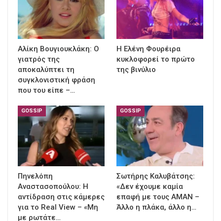
Αλίκη Βουγιουκλάκη: Ο
Η Ελένη Φουρέιρα
γιατρός της
κυκλοφορεί το πρώτο
αποκαλύπτει τη
της βινύλιο
συγκλονιστική φράση
που του είπε –…
GOSSIP
GOSSIP
Πηνελόπη
Σωτήρης Καλυβάτσης:
Αναστασοπούλου: Η
«Δεν έχουμε καμία
αντίδραση στις κάμερες
επαφή με τους ΑΜΑΝ –
για το Real View – «Μη
Άλλο η πλάκα, άλλο η…
με ρωτάτε…