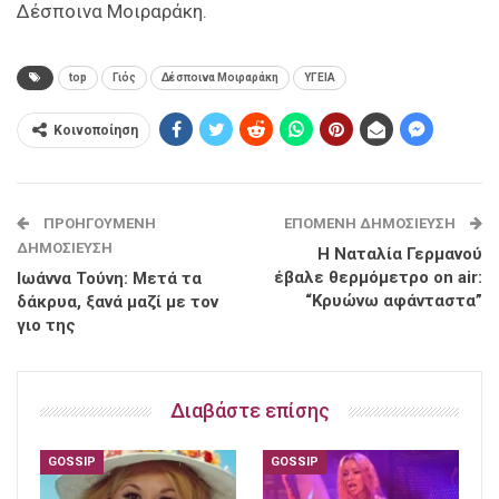
Δέσποινα Μοιραράκη.
top
Γιός
Δέσποινα Μοιραράκη
ΥΓΕΙΑ
Κοινοποίηση
ΠΡΟΗΓΟΎΜΕΝΗ
ΕΠΌΜΕΝΗ ΔΗΜΟΣΊΕΥΣΗ
ΔΗΜΟΣΊΕΥΣΗ
Η Ναταλία Γερμανού
έβαλε θερμόμετρο on air:
Ιωάννα Τούνη: Μετά τα
“Κρυώνω αφάνταστα”
δάκρυα, ξανά μαζί με τον
γιο της
Διαβάστε επίσης
GOSSIP
GOSSIP