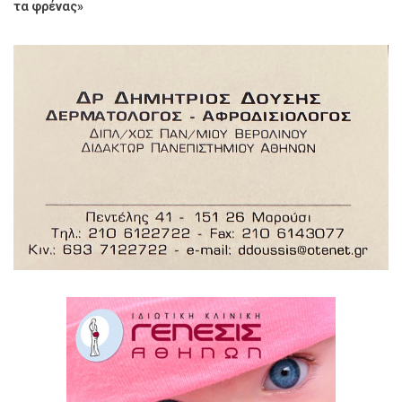
τα φρένας»