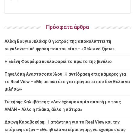
Πρόσφατα άρθρα
Αλίκη Βουγιουκλάκη: Ο γιατρός της αποκαλύπτει τη
συγκλονιστική φράση που του είπε – «Θέλω να ζήσω»
Η Ελένη Φουρέιρα κυκλοφορεί το πρώτο της βινύλιο
Πηνελόπη Αναστασοπούλου: Η αντίδραση στις κάμερες για
το Real View – «Μη με ρωτάτε για πράγματα που δεν θέλω να
μιλήσω»
Σωτήρης Καλυβάτσης: «Δεν έχουμε καμία επαφή με τους
ΑΜΑΝ – Άλλο η πλάκα, άλλο η σάτιρα»
Δάφνη Καραβοκύρη: Η απάντηση για το Real View και την
επόμενη σεζόν – «Θα ήθελα να είμαι υγιής, να έχουμε σώας