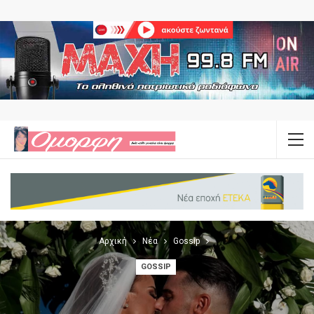
Αρχική
Νέα
Gossip
GOSSIP