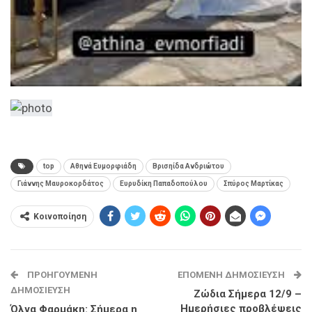
top
Αθηνά Ευμορφιάδη
Βρισηίδα Ανδριώτου
Γιάννης Μαυροκορδάτος
Ευρυδίκη Παπαδοπούλου
Σπύρος Μαρτίκας
Κοινοποίηση
ΠΡΟΗΓΟΎΜΕΝΗ
ΕΠΌΜΕΝΗ ΔΗΜΟΣΊΕΥΣΗ
ΔΗΜΟΣΊΕΥΣΗ
Ζώδια Σήμερα 12/9 –
Ημερήσιες προβλέψεις
Όλγα Φαρμάκη: Σήμερα η