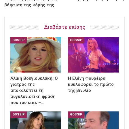
βάφτιση της κόρης της
Διαβάστε επίσης
GOSSIP
GOSSIP
Αλίκη Βουγιουκλάκη: Ο
Η Ελένη Φουρέιρα
γιατρός της
κυκλοφορεί το πρώτο
αποκαλύπτει τη
της βινύλιο
συγκλονιστική φράση
που του είπε –…
GOSSIP
GOSSIP