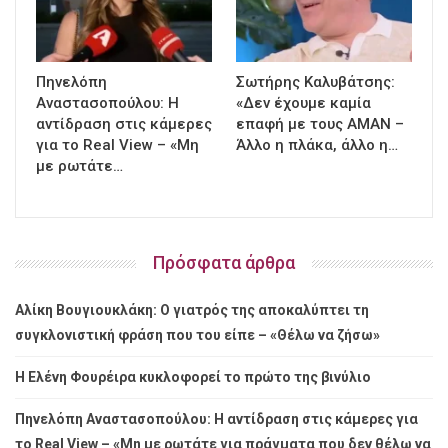
Πηνελόπη
Σωτήρης Καλυβάτσης:
Αναστασοπούλου: Η
«Δεν έχουμε καμία
αντίδραση στις κάμερες
επαφή με τους ΑΜΑΝ –
για το Real View – «Μη
Άλλο η πλάκα, άλλο η…
με ρωτάτε…
Πρόσφατα άρθρα
Αλίκη Βουγιουκλάκη: Ο γιατρός της αποκαλύπτει τη
συγκλονιστική φράση που του είπε – «Θέλω να ζήσω»
Η Ελένη Φουρέιρα κυκλοφορεί το πρώτο της βινύλιο
Πηνελόπη Αναστασοπούλου: Η αντίδραση στις κάμερες για
το Real View – «Μη με ρωτάτε για πράγματα που δεν θέλω να