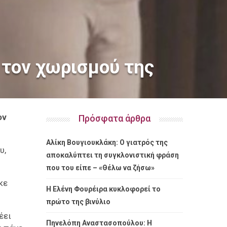
 τον χωρισμού της
ον
Πρόσφατα άρθρα
Αλίκη Βουγιουκλάκη: Ο γιατρός της
υ,
αποκαλύπτει τη συγκλονιστική φράση
που του είπε – «Θέλω να ζήσω»
κε
Η Ελένη Φουρέιρα κυκλοφορεί το
πρώτο της βινύλιο
έει
Πηνελόπη Αναστασοπούλου: Η