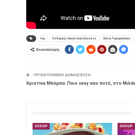
top
Θοδωρής Κωνσταντόπουλος
Κάτια Ταραμπάνκο
Κοινοποίηση
ΠΡΟΗΓΟΎΜΕΝΗ ΔΗΜΟΣΊΕΥΣΗ
Χριστίνα Μπόμπα: Ποιο sexy απο ποτέ, στο Μιλά
GOSSIP
GOSSIP