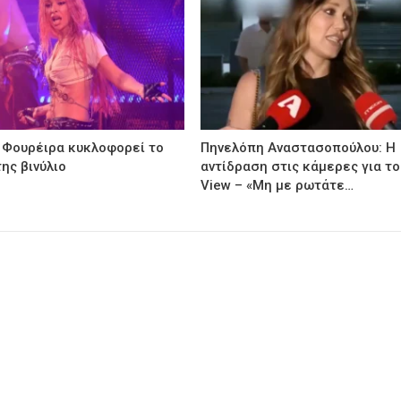
 Φουρέιρα κυκλοφορεί το
Πηνελόπη Αναστασοπούλου: Η
ης βινύλιο
αντίδραση στις κάμερες για το
View – «Μη με ρωτάτε…