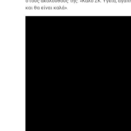
στους ακολούθους της: «Καλό ΣΚ. Υγεία, αγάπ
και θα είναι καλά».