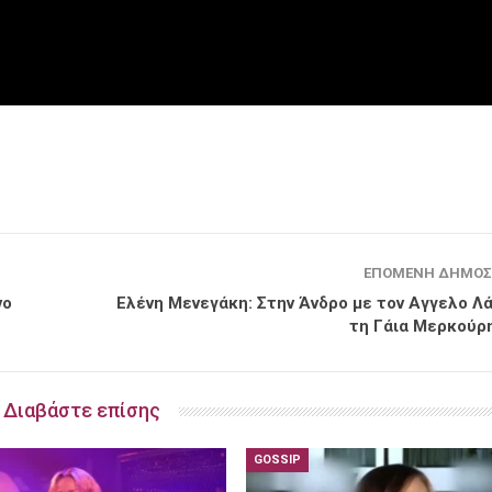
ΕΠΌΜΕΝΗ ΔΗΜΟΣ
νο
Ελένη Μενεγάκη: Στην Άνδρο με τον Αγγελο Λά
τη Γάια Μερκούρη
Διαβάστε επίσης
GOSSIP