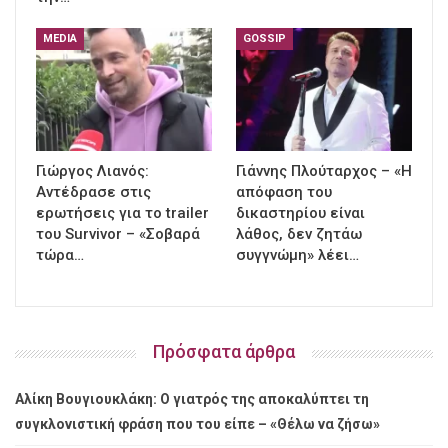
MEDIA
GOSSIP
Γιώργος Λιανός:
Γιάννης Πλούταρχος – «Η
Αντέδρασε στις
απόφαση του
ερωτήσεις για το trailer
δικαστηρίου είναι
του Survivor – «Σοβαρά
λάθος, δεν ζητάω
τώρα…
συγγνώμη» λέει…
Πρόσφατα άρθρα
Αλίκη Βουγιουκλάκη: Ο γιατρός της αποκαλύπτει τη
συγκλονιστική φράση που του είπε – «Θέλω να ζήσω»