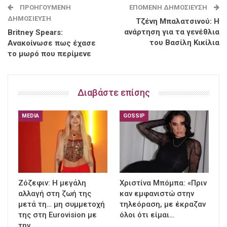
ΠΡΟΗΓΟΎΜΕΝΗ
ΕΠΌΜΕΝΗ ΔΗΜΟΣΊΕΥΣΗ
ΔΗΜΟΣΊΕΥΣΗ
Τζένη Μπαλατσινού: Η
ανάρτηση για τα γενέθλια
Britney Spears:
του Βασίλη Κικίλια
Ανακοίνωσε πως έχασε
το μωρό που περίμενε
Διαβάστε επίσης
MEDIA
GOSSIP
Ζόζεφιν: Η μεγάλη
Χριστίνα Μπόμπα: «Πριν
αλλαγή στη ζωή της
καν εμφανιστώ στην
μετά τη… μη συμμετοχή
τηλεόραση, με έκραζαν
της στη Eurovision με
όλοι ότι είμαι…
την…