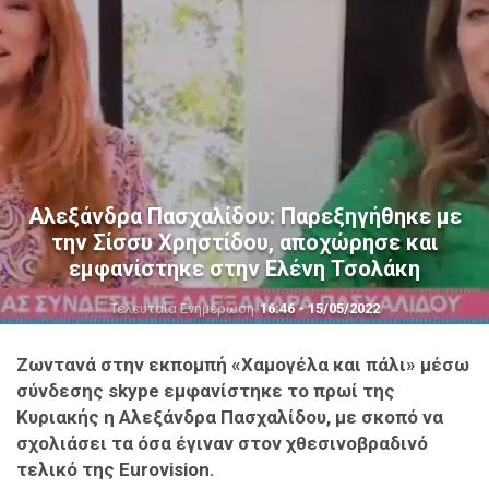
Αλεξάνδρα Πασχαλίδου: Παρεξηγήθηκε με
την Σίσσυ Χρηστίδου, αποχώρησε και
εμφανίστηκε στην Ελένη Τσολάκη
Τελευταία Ενημέρωση
16:46 - 15/05/2022
Ζωντανά στην εκπομπή «Χαμογέλα και πάλι» μέσω
σύνδεσης skype εμφανίστηκε το πρωί της
Κυριακής η Αλεξάνδρα Πασχαλίδου, με σκοπό να
σχολιάσει τα όσα έγιναν στον χθεσινοβραδινό
τελικό της Eurovision.