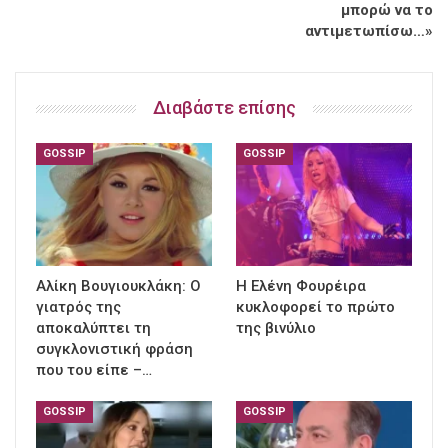
μπορώ να το
αντιμετωπίσω…»
Διαβάστε επίσης
GOSSIP
GOSSIP
Αλίκη Βουγιουκλάκη: Ο
Η Ελένη Φουρέιρα
γιατρός της
κυκλοφορεί το πρώτο
αποκαλύπτει τη
της βινύλιο
συγκλονιστική φράση
που του είπε –…
GOSSIP
GOSSIP