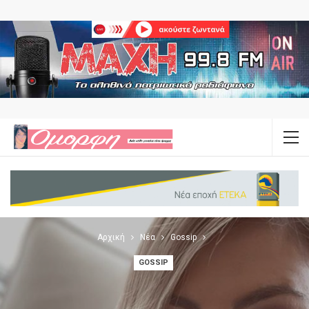
Αρχική
Νέα
Gossip
GOSSIP