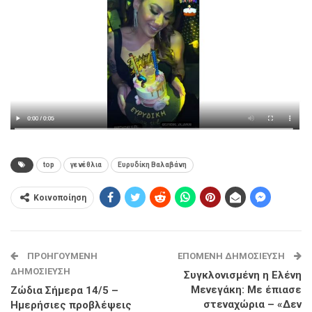
top
γενέθλια
Ευρυδίκη Βαλαβάνη
Κοινοποίηση
ΠΡΟΗΓΟΎΜΕΝΗ
ΕΠΌΜΕΝΗ ΔΗΜΟΣΊΕΥΣΗ
ΔΗΜΟΣΊΕΥΣΗ
Συγκλονισμένη η Ελένη
Μενεγάκη: Με έπιασε
Ζώδια Σήμερα 14/5 –
στεναχώρια – «Δεν
Ημερήσιες προβλέψεις