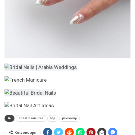
bridal manicures
top
μανικιούρ
Κοινοποίηση