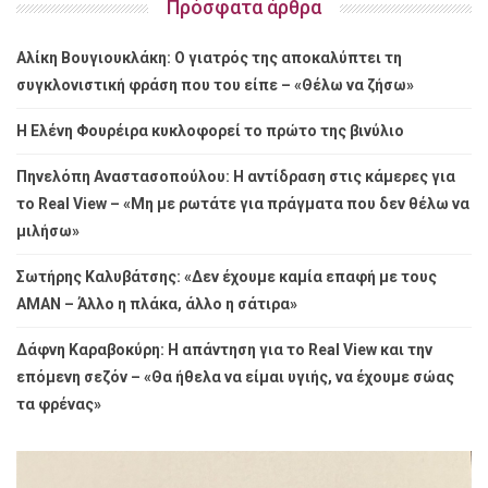
Πρόσφατα άρθρα
Αλίκη Βουγιουκλάκη: Ο γιατρός της αποκαλύπτει τη
συγκλονιστική φράση που του είπε – «Θέλω να ζήσω»
Η Ελένη Φουρέιρα κυκλοφορεί το πρώτο της βινύλιο
Πηνελόπη Αναστασοπούλου: Η αντίδραση στις κάμερες για
το Real View – «Μη με ρωτάτε για πράγματα που δεν θέλω να
μιλήσω»
Σωτήρης Καλυβάτσης: «Δεν έχουμε καμία επαφή με τους
ΑΜΑΝ – Άλλο η πλάκα, άλλο η σάτιρα»
Δάφνη Καραβοκύρη: Η απάντηση για το Real View και την
επόμενη σεζόν – «Θα ήθελα να είμαι υγιής, να έχουμε σώας
τα φρένας»