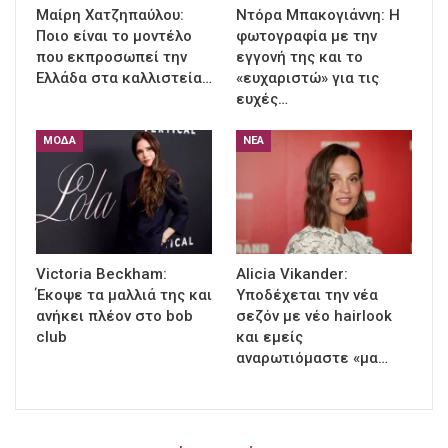
Μαίρη Χατζηπαύλου:
Ντόρα Μπακογιάννη: Η
Ποιο είναι το μοντέλο
φωτογραφία με την
που εκπροσωπεί την
εγγονή της και το
Ελλάδα στα καλλιστεία…
«ευχαριστώ» για τις
ευχές…
ΜΌΔΑ
ΝΈΑ
Victoria Beckham:
Alicia Vikander:
Έκοψε τα μαλλιά της και
Υποδέχεται την νέα
ανήκει πλέον στο bob
σεζόν με νέο hairlook
club
και εμείς
αναρωτιόμαστε «μα…