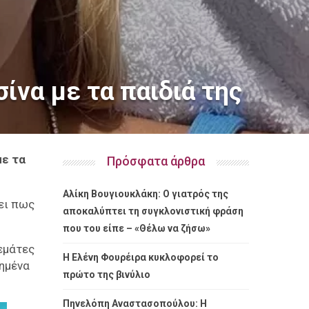
ίνα με τα παιδιά της
με τα
Πρόσφατα άρθρα
Αλίκη Βουγιουκλάκη: Ο γιατρός της
ει πως
αποκαλύπτει τη συγκλονιστική φράση
που του είπε – «Θέλω να ζήσω»
γεμάτες
Η Ελένη Φουρέιρα κυκλοφορεί το
πημένα
πρώτο της βινύλιο
Πηνελόπη Αναστασοπούλου: Η