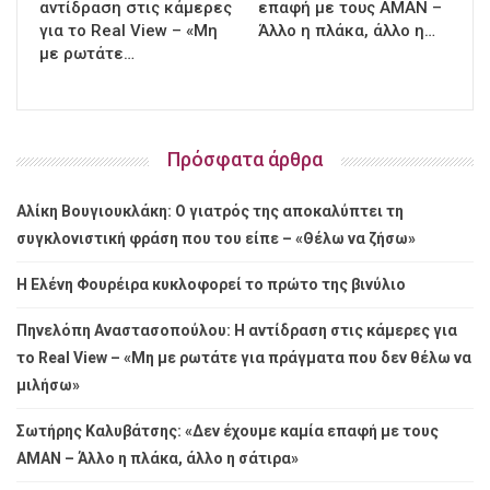
αντίδραση στις κάμερες
επαφή με τους ΑΜΑΝ –
για το Real View – «Μη
Άλλο η πλάκα, άλλο η…
με ρωτάτε…
Πρόσφατα άρθρα
Αλίκη Βουγιουκλάκη: Ο γιατρός της αποκαλύπτει τη
συγκλονιστική φράση που του είπε – «Θέλω να ζήσω»
Η Ελένη Φουρέιρα κυκλοφορεί το πρώτο της βινύλιο
Πηνελόπη Αναστασοπούλου: Η αντίδραση στις κάμερες για
το Real View – «Μη με ρωτάτε για πράγματα που δεν θέλω να
μιλήσω»
Σωτήρης Καλυβάτσης: «Δεν έχουμε καμία επαφή με τους
ΑΜΑΝ – Άλλο η πλάκα, άλλο η σάτιρα»