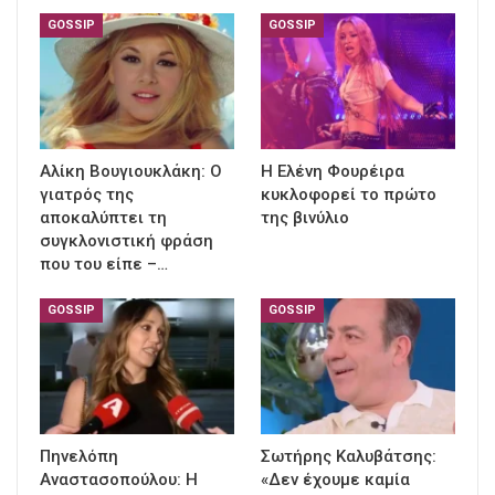
GOSSIP
GOSSIP
Αλίκη Βουγιουκλάκη: Ο
Η Ελένη Φουρέιρα
γιατρός της
κυκλοφορεί το πρώτο
αποκαλύπτει τη
της βινύλιο
συγκλονιστική φράση
που του είπε –…
GOSSIP
GOSSIP
Πηνελόπη
Σωτήρης Καλυβάτσης:
Αναστασοπούλου: Η
«Δεν έχουμε καμία