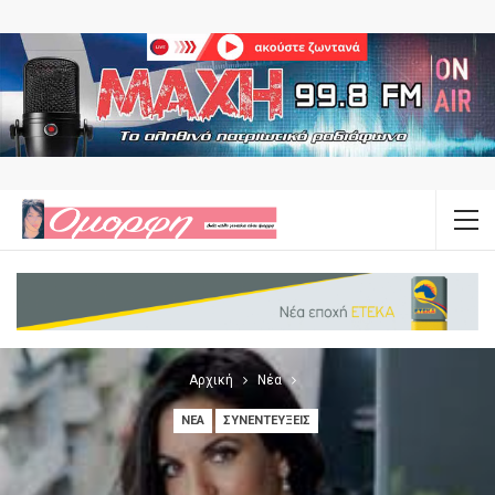
Αρχική
Νέα
ΝΈΑ
ΣΥΝΕΝΤΕΎΞΕΙΣ