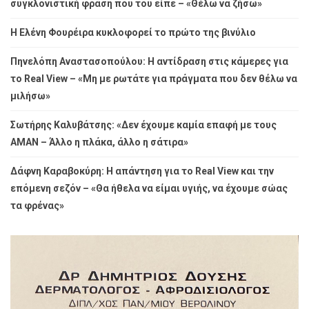
συγκλονιστική φράση που του είπε – «Θέλω να ζήσω»
Η Ελένη Φουρέιρα κυκλοφορεί το πρώτο της βινύλιο
Πηνελόπη Αναστασοπούλου: Η αντίδραση στις κάμερες για
το Real View – «Μη με ρωτάτε για πράγματα που δεν θέλω να
μιλήσω»
Σωτήρης Καλυβάτσης: «Δεν έχουμε καμία επαφή με τους
ΑΜΑΝ – Άλλο η πλάκα, άλλο η σάτιρα»
Δάφνη Καραβοκύρη: Η απάντηση για το Real View και την
επόμενη σεζόν – «Θα ήθελα να είμαι υγιής, να έχουμε σώας
τα φρένας»