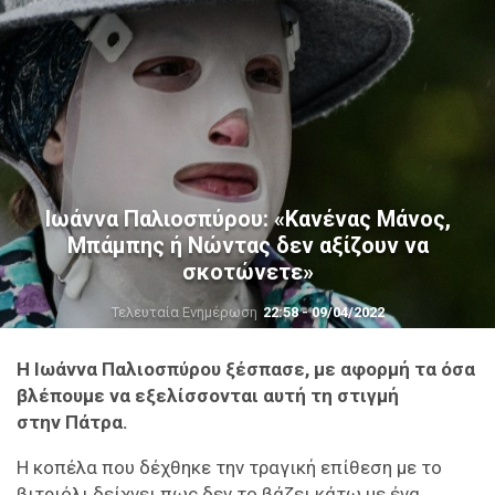
Ιωάννα Παλιοσπύρου: «Κανένας Μάνος,
Μπάμπης ή Νώντας δεν αξίζουν να
σκοτώνετε»
Τελευταία Ενημέρωση
22:58 - 09/04/2022
Η Ιωάννα Παλιοσπύρου ξέσπασε, με αφορμή τα όσα
βλέπουμε να εξελίσσονται αυτή τη στιγμή
στην Πάτρα.
Η κοπέλα που δέχθηκε την τραγική επίθεση με το
βιτριόλι δείχνει πως δεν το βάζει κάτω με ένα