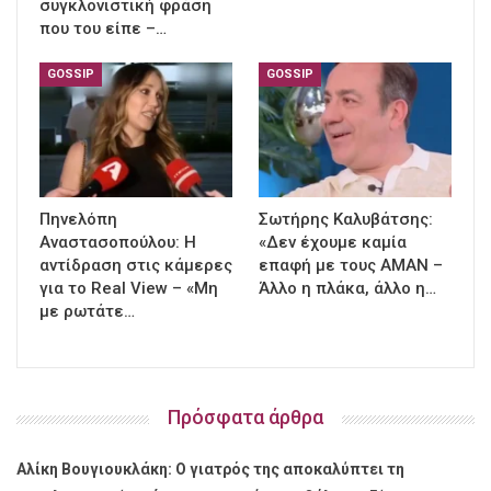
συγκλονιστική φράση
που του είπε –…
GOSSIP
GOSSIP
Πηνελόπη
Σωτήρης Καλυβάτσης:
Αναστασοπούλου: Η
«Δεν έχουμε καμία
αντίδραση στις κάμερες
επαφή με τους ΑΜΑΝ –
για το Real View – «Μη
Άλλο η πλάκα, άλλο η…
με ρωτάτε…
Πρόσφατα άρθρα
Αλίκη Βουγιουκλάκη: Ο γιατρός της αποκαλύπτει τη