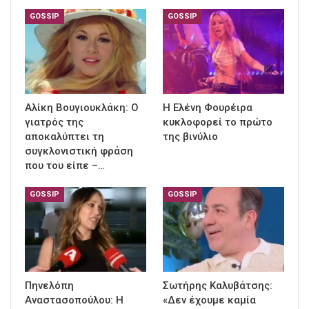
GOSSIP
GOSSIP
Αλίκη Βουγιουκλάκη: Ο
Η Ελένη Φουρέιρα
γιατρός της
κυκλοφορεί το πρώτο
αποκαλύπτει τη
της βινύλιο
συγκλονιστική φράση
που του είπε –…
GOSSIP
GOSSIP
Πηνελόπη
Σωτήρης Καλυβάτσης:
Αναστασοπούλου: Η
«Δεν έχουμε καμία