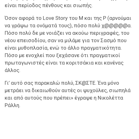
είναι περίοδος πένθους και σιωπής.
Όσον αφορά το Love Story του Μ και της Ρ (αρνούμαι
να γράψω τα ονόματά τους), πόσο πολύ χ@@@@@α.
Πόσο πολύ δε με νοιάζει να ακούω περιγραφές, του
νέου επεισοδίου, σαν να μιλάμε για τον Σασμό που
είναι μυθοπλασία, ενώ το άλλο πραγματικότητα.
Πόσο με ενοχλεί που ξεχάσανε ότι πραγματικοί
πρωταγωνιστές είναι τα κοριτσάκια και κανένας
άλλος.
Γι’ αυτό σας παρακαλώ πολύ, ΣΚ@ΣΤΕ. Ένα μόνο
μετράει να δικαιωθούν αυτές οι ψυχούλες, σιωπηλά
και από αυτούς που πρέπει» έγραψε η Νικολέττα
Ράλλη.