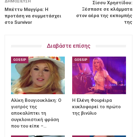
ΔΗΜΟΣΊΕΥΣΗ
Σίσσυ Χρηστίδου:
Ξέσπασε σε κλάμματα
Μπέττυ Μαγγίρα: Η
στον αέρα της εκπομπής
προτάση να συμμετάσχει
της
στο Survivor
Διαβάστε επίσης
GOSSIP
GOSSIP
Αλίκη Βουγιουκλάκη: Ο
Η Ελένη Φουρέιρα
γιατρός της
κυκλοφορεί το πρώτο
αποκαλύπτει τη
της βινύλιο
συγκλονιστική φράση
που του είπε –…