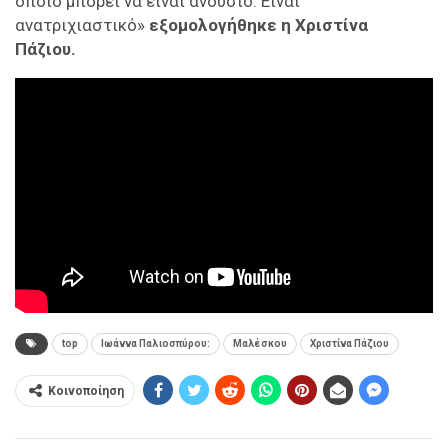
οποίο μπορεί να είναι ανούσιο. Είναι
ανατριχιαστικό»
εξομολογήθηκε η Χριστίνα
Πάζιου.
top
Ιωάννα Παλιοσπύρου:
Μαλέσκου
Χριστίνα Πάζιου
Κοινοποίηση